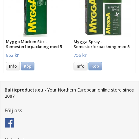
Mygga Mücken Stic -
Mygga Spray -
Semesterförpackning med 5
Semesterförpackning med 5
st.
st.
852 kr
756 kr
Info
Köp
Info
Köp
Balticproducts.eu
- Your Northern European online store
since
2007
Följ oss