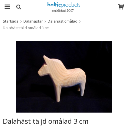
Startsida
Dalahästar
Dalahäst omålad
Produkten har blivit tillagd i varukorgen
Dalahäst täljd omålad 3 cm
Dalahäst täljd omålad 3 cm