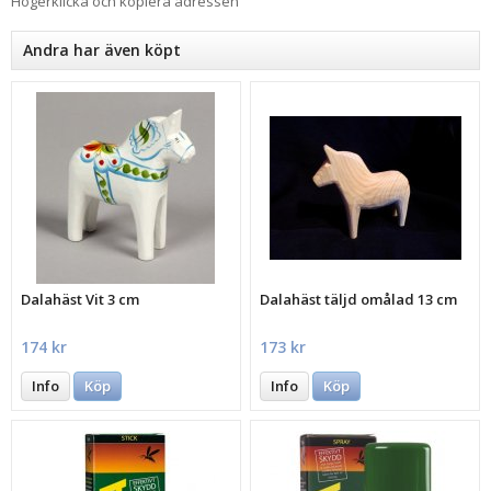
Högerklicka och kopiera adressen
Andra har även köpt
Dalahäst Vit 3 cm
Dalahäst täljd omålad 13 cm
174 kr
173 kr
Info
Köp
Info
Köp