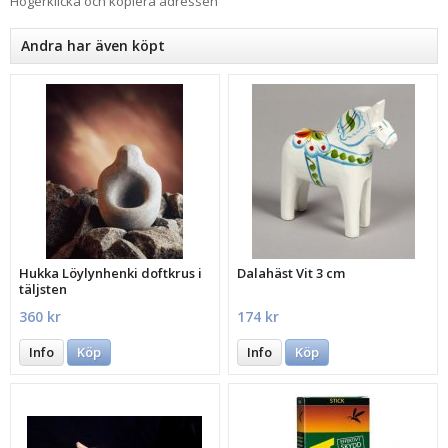
Högerklicka och kopiera adressen
Andra har även köpt
Hukka Löylynhenki doftkrus i
Dalahäst Vit 3 cm
täljsten
360 kr
174 kr
Info
Köp
Info
Köp