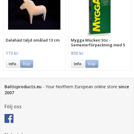
Dalahäst täljd omålad 13 cm
Mygga Mücken Stic -
Semesterförpackning med 5
st.
173 kr
850 kr
Info
Köp
Info
Köp
Balticproducts.eu
- Your Northern European online store
since
2007
Följ oss