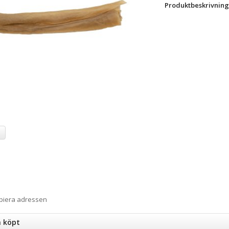
Produktbeskrivning
a
opiera adressen
n köpt