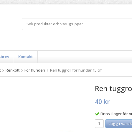
sbrev
Kontakt
t
Renkött
För hunden
Ren tuggroll för hundar 15 cm
Ren tuggro
40 kr
Finns i lager för
Lägg i varuk