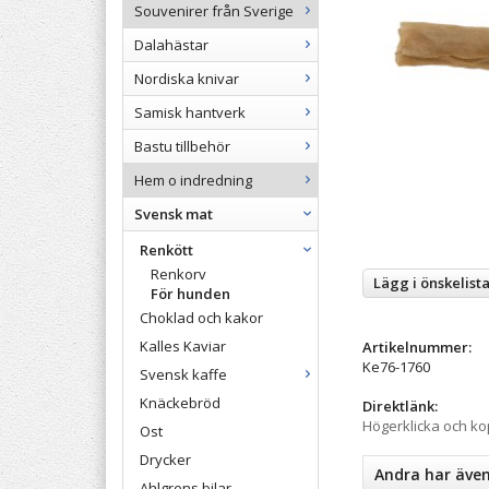
Souvenirer från Sverige
Dalahästar
Nordiska knivar
Samisk hantverk
Bastu tillbehör
Hem o indredning
Svensk mat
Renkött
Renkorv
Lägg i önskelist
För hunden
Choklad och kakor
Kalles Kaviar
Artikelnummer:
Ke76-1760
Svensk kaffe
Knäckebröd
Direktlänk:
Högerklicka och k
Ost
Drycker
Andra har äve
Ahlgrens bilar