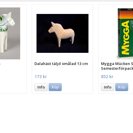
m
Dalahäst täljd omålad 13 cm
Mygga Mücken St
Semesterförpac
st.
173 kr
852 kr
Info
Köp
Info
Köp