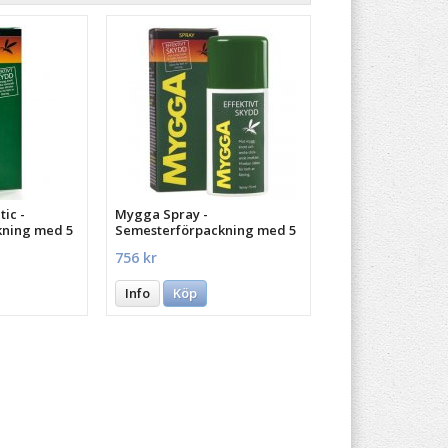
ic -
Mygga Spray -
kning med 5
Semesterförpackning med 5
st.
756 kr
Info
Köp