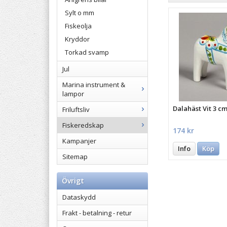
Sylt o mm
Fiskeolja
Kryddor
Torkad svamp
Jul
Marina instrument &
lampor
Dalahäst Vit 3 c
Friluftsliv
Fiskeredskap
174 kr
Kampanjer
Info
Köp
Sitemap
Övrigt
Dataskydd
Frakt - betalning - retur