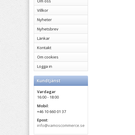
Om oss
Villkor
Nyheter
Nyhetsbrev
Länkar
Kontakt
Om cookies
Logga in
Kundtjänst
Vardagar
16:00 - 18:00
Mobil
:
+46 10 660 01 37
Epost
:
info@vamoscommerce.se