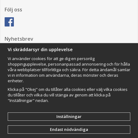
Följ oss
Nyhetsbrev
Vi skräddarsyr din upplevelse
Vi använder cookies för att ge dig en personlig
Anmäl mig
shoppingupplevelse, personanpassad annonsering och för hålla
våra webbplatser tillförlitliga och säkra. För detta ändamål samlar
Impressum
vi in information om användarna, deras mönster och deras
enheter.
VAMOS Commerce AB
Organisationsnummer: 559502-0453
Klicka på "Okej" om du tillåter alla cookies eller välj vilka cookies
du tillåter och vilka du vill stänga av genom att klicka på
"Inställningar" nedan.
Inställningar
Endast nödvändiga