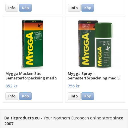
Info
Köp
Info
Köp
Mygga Mücken Stic -
Mygga Spray -
Semesterförpackning med 5
Semesterförpackning med 5
st.
st.
852 kr
756 kr
Info
Köp
Info
Köp
Balticproducts.eu
- Your Northern European online store
since
2007