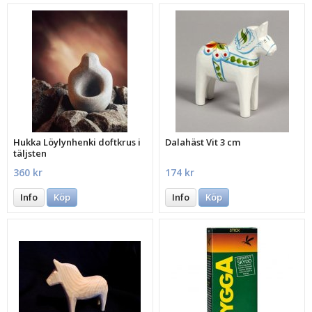
Hukka Löylynhenki doftkrus i
Dalahäst Vit 3 cm
täljsten
360 kr
174 kr
Info
Köp
Info
Köp