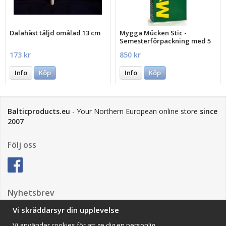
Dalahäst täljd omålad 13 cm
Mygga Mücken Stic -
Semesterförpackning med 5
st.
173 kr
850 kr
Info
Köp
Info
Köp
Balticproducts.eu
- Your Northern European online store
since
2007
Följ oss
Nyhetsbrev
Vi skräddarsyr din upplevelse
Vi använder cookies för att ge dig en personlig