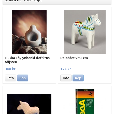
Hukka Löylynhenki doftkrus i
Dalahäst Vit 3 cm
täljsten
360 kr
174 kr
Info
Köp
Info
Köp