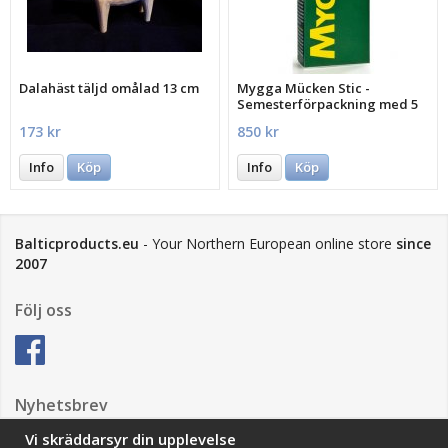
Dalahäst täljd omålad 13 cm
Mygga Mücken Stic -
Semesterförpackning med 5
st.
173 kr
850 kr
Info
Köp
Info
Köp
Balticproducts.eu
- Your Northern European online store
since
2007
Följ oss
Nyhetsbrev
Vi skräddarsyr din upplevelse