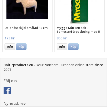
Dalahäst täljd omålad 13 cm
Mygga Mücken Stic -
Semesterförpackning med 5
st.
173 kr
850 kr
Info
Köp
Info
Köp
Balticproducts.eu
- Your Northern European online store
since
2007
Följ oss
Nyhetsbrev