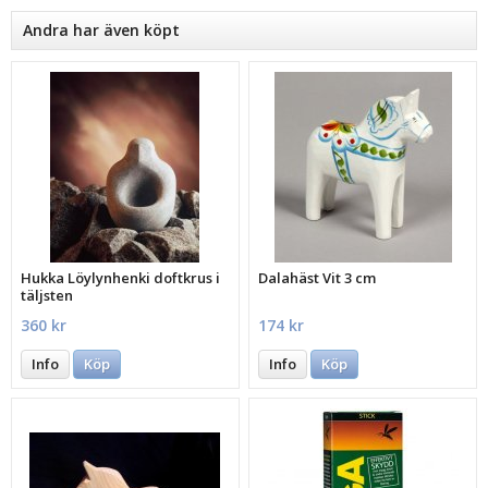
Andra har även köpt
Hukka Löylynhenki doftkrus i
Dalahäst Vit 3 cm
täljsten
360 kr
174 kr
Info
Köp
Info
Köp