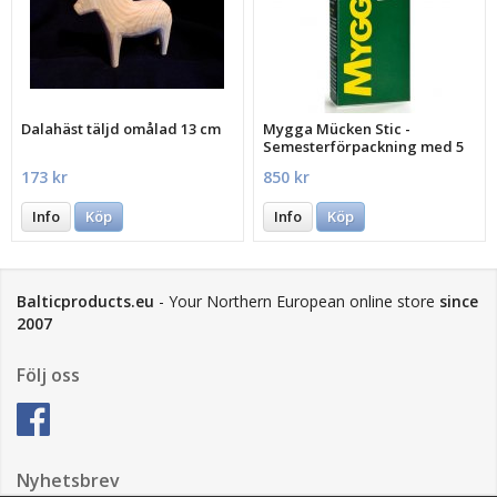
Dalahäst täljd omålad 13 cm
Mygga Mücken Stic -
Semesterförpackning med 5
st.
173 kr
850 kr
Info
Köp
Info
Köp
Balticproducts.eu
- Your Northern European online store
since
2007
Följ oss
Nyhetsbrev