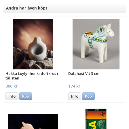
Andra har även köpt
Hukka Löylynhenki doftkrus i
Dalahäst Vit 3 cm
täljsten
360 kr
174 kr
Info
Köp
Info
Köp