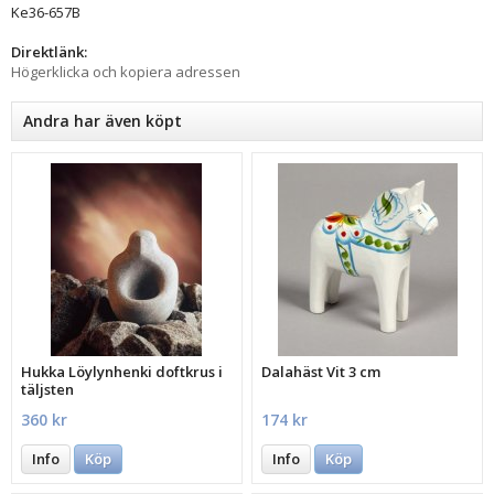
Ke36-657B
Direktlänk:
Högerklicka och kopiera adressen
Andra har även köpt
Hukka Löylynhenki doftkrus i
Dalahäst Vit 3 cm
täljsten
360 kr
174 kr
Info
Köp
Info
Köp