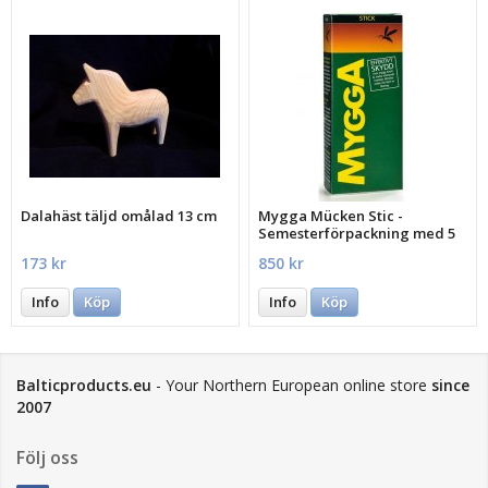
Dalahäst täljd omålad 13 cm
Mygga Mücken Stic -
Semesterförpackning med 5
st.
173 kr
850 kr
Info
Köp
Info
Köp
Balticproducts.eu
- Your Northern European online store
since
2007
Följ oss