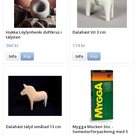
Hukka Löylynhenki doftkrus i
Dalahäst Vit 3 cm
täljsten
360 kr
174 kr
Info
Köp
Info
Köp
Dalahäst täljd omålad 13 cm
Mygga Mücken Stic -
Semesterförpackning med 5
st.