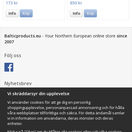
173 kr
850 kr
Info
Köp
Info
Köp
Balticproducts.eu
- Your Northern European online store
since
2007
Följ oss
Nyhetsbrev
Vi skräddarsyr din upplevelse
Vi använder cookies för att ge dig en personlig
Anmäl mig
shoppingupplevelse, personanpassad annonsering och för hålla
våra webbplatser tillförlitliga och säkra. För detta ändamål samlar
Impressum
vi in information om användarna, deras mönster och deras
enheter.
VAMOS Commerce AB
Organisationsnummer: 559502-0453
Klicka på "Okej" om du tillåter alla cookies eller välj vilka cookies