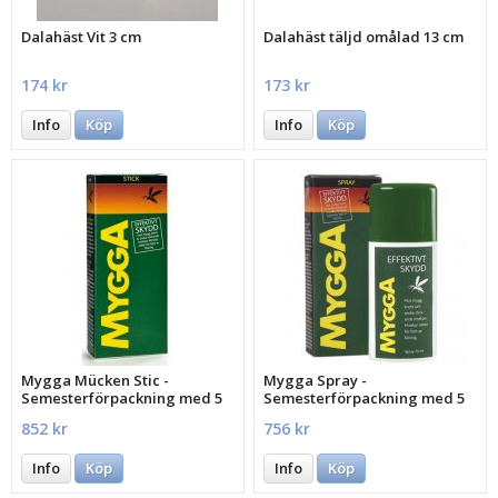
Dalahäst Vit 3 cm
Dalahäst täljd omålad 13 cm
174 kr
173 kr
Info
Köp
Info
Köp
Mygga Mücken Stic -
Mygga Spray -
Semesterförpackning med 5
Semesterförpackning med 5
st.
st.
852 kr
756 kr
Info
Köp
Info
Köp