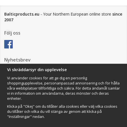
Balticproducts.eu
- Your Northern European online store
since
2007
Följ oss
Nyhetsbrev
Vi skräddarsyr din upplevelse
Vi använder cookies för att ge dig en personlig
Anmäl mig
shoppingupplevelse, personanpassad annonsering och för hålla
våra webbplatser tillförlitliga och säkra. För detta ändamål samlar
Impressum
vi in information om användarna, deras mönster och deras
enheter.
VAMOS Commerce AB
Organisationsnummer: 559502-0453
Klicka på "Okej" om du tillåter alla cookies eller välj vilka cookies
du tillåter och vilka du vill stänga av genom att klicka på
"Inställningar" nedan.