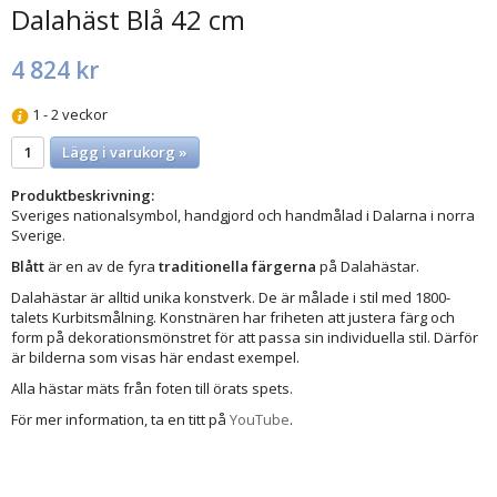
Dalahäst Blå 42 cm
4 824 kr
1 - 2 veckor
Lägg i varukorg »
Produktbeskrivning:
Sveriges nationalsymbol, handgjord och handmålad i Dalarna i norra
Sverige.
Blått
är en av de fyra
traditionella färgerna
på Dalahästar.
Dalahästar är alltid unika konstverk. De är målade i stil med 1800-
talets Kurbitsmålning. Konstnären har friheten att justera färg och
form på dekorationsmönstret för att passa sin individuella stil. Därför
är bilderna som visas här endast exempel.
Alla hästar mäts från foten till örats spets.
För mer information, ta en titt på
YouTube
.