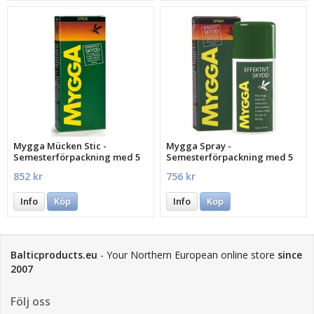
Mygga Mücken Stic -
Mygga Spray -
Semesterförpackning med 5
Semesterförpackning med 5
st.
st.
852 kr
756 kr
Info
Köp
Info
Köp
Balticproducts.eu
- Your Northern European online store
since
2007
Följ oss