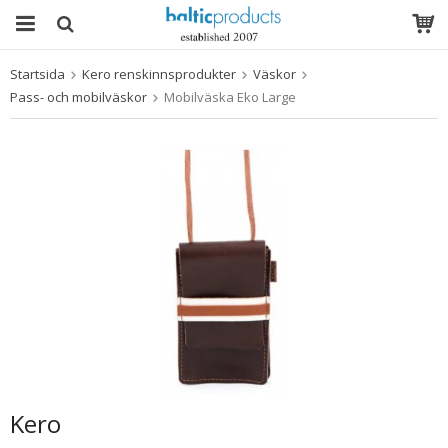
Startsida
Kero renskinnsprodukter
Väskor
Produkten har blivit tillagd i varukorgen
Pass- och mobilväskor
Mobilväska Eko Large
Kero