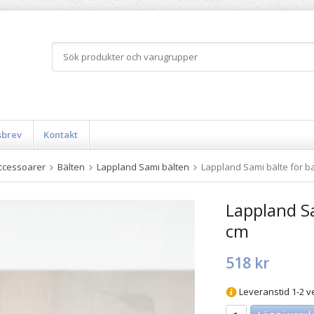
sbrev
Kontakt
ccessoarer
Bälten
Lappland Sami bälten
Lappland Sami bälte för ba
Lappland Sa
cm
518 kr
Leveranstid 1-2 v