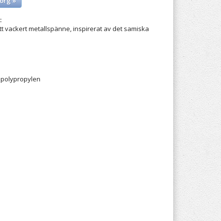
org »
:
ett vackert metallspänne, inspirerat av det samiska
 polypropylen