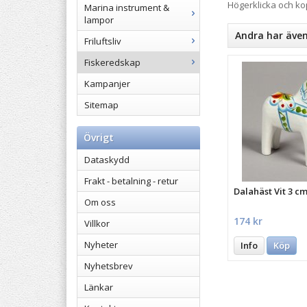
Högerklicka och k
Marina instrument &
lampor
Andra har äve
Friluftsliv
Fiskeredskap
Kampanjer
Sitemap
Övrigt
Dataskydd
Frakt - betalning - retur
Dalahäst Vit 3 c
Om oss
174 kr
Villkor
Nyheter
Info
Köp
Nyhetsbrev
Länkar