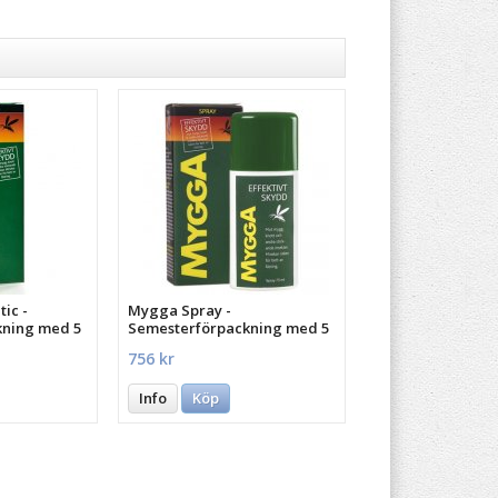
ic -
Mygga Spray -
kning med 5
Semesterförpackning med 5
st.
756 kr
Info
Köp