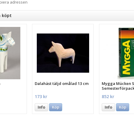
opiera adressen
n köpt
m
Dalahäst täljd omålad 13 cm
Mygga Mücken St
Semesterförpac
st.
173 kr
852 kr
Info
Köp
Info
Köp