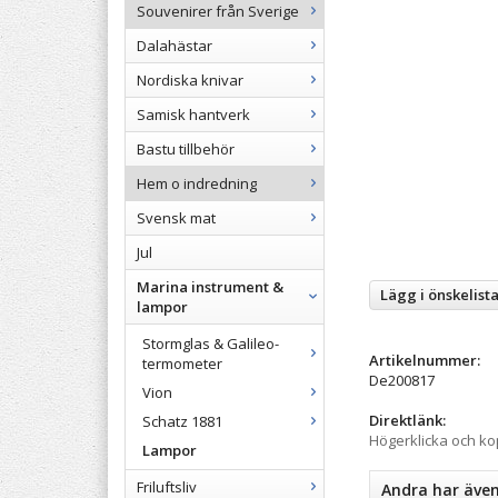
Souvenirer från Sverige
Dalahästar
Nordiska knivar
Samisk hantverk
Bastu tillbehör
Hem o indredning
Svensk mat
Jul
Marina instrument &
Lägg i önskelist
lampor
Stormglas & Galileo-
Artikelnummer:
termometer
De200817
Vion
Direktlänk:
Schatz 1881
Högerklicka och k
Lampor
Friluftsliv
Andra har äve