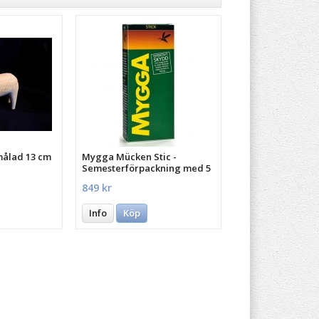
målad 13 cm
Mygga Mücken Stic -
Semesterförpackning med 5
st.
849 kr
Info
Köp