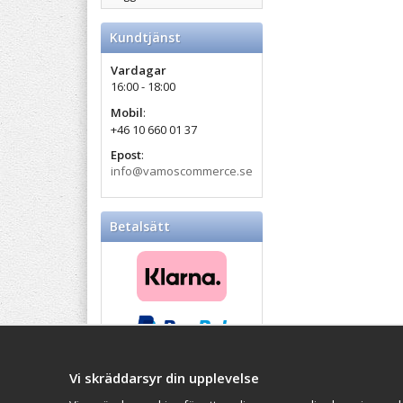
Kundtjänst
Vardagar
16:00 - 18:00
Mobil
:
+46 10 660 01 37
Epost
:
info@vamoscommerce.se
Betalsätt
Vi skräddarsyr din upplevelse
Balticproducts.eu
- Your
Impressum
Northern European online