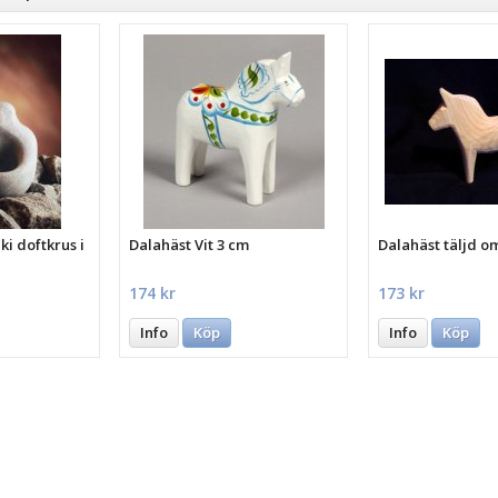
i doftkrus i
Dalahäst Vit 3 cm
Dalahäst täljd o
174 kr
173 kr
Info
Köp
Info
Köp