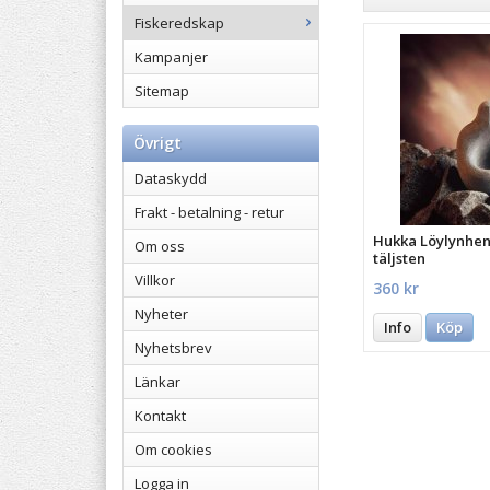
Fiskeredskap
Kampanjer
Sitemap
Övrigt
Dataskydd
Frakt - betalning - retur
Hukka Löylynhenk
Om oss
täljsten
Villkor
360 kr
Nyheter
Info
Köp
Nyhetsbrev
Länkar
Kontakt
Om cookies
Logga in