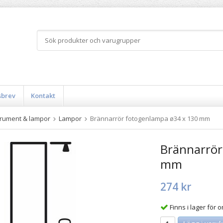
sbrev
Kontakt
trument & lampor
Lampor
Brännarrör fotogenlampa ø34 x 130 mm
Brännarrör
mm
274 kr
Finns i lager för