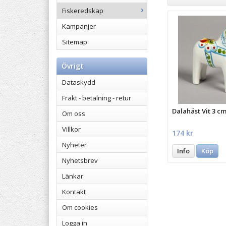
Fiskeredskap
Kampanjer
Sitemap
Övrigt
Dataskydd
Frakt - betalning - retur
Dalahäst Vit 3 c
Om oss
Villkor
174 kr
Nyheter
Info
Köp
Nyhetsbrev
Länkar
Kontakt
Om cookies
Logga in