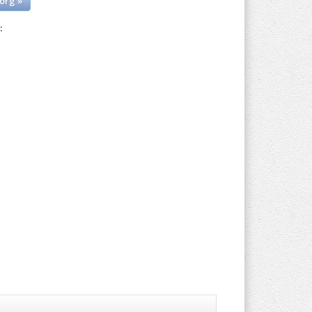
org »
: