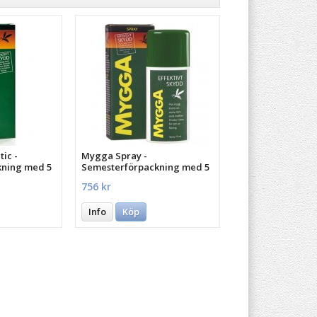
ic -
Mygga Spray -
kning med 5
Semesterförpackning med 5
st.
756 kr
Info
Köp