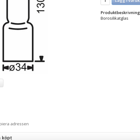
Lägg i varuk
Produktbeskrivning
Borosilikatglas
a
opiera adressen
n köpt