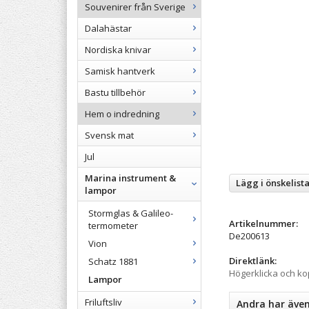
Souvenirer från Sverige
Dalahästar
Nordiska knivar
Samisk hantverk
Bastu tillbehör
Hem o indredning
Svensk mat
Jul
Marina instrument &
Lägg i önskelist
lampor
Stormglas & Galileo-
Artikelnummer:
termometer
De200613
Vion
Direktlänk:
Schatz 1881
Högerklicka och k
Lampor
Friluftsliv
Andra har äve