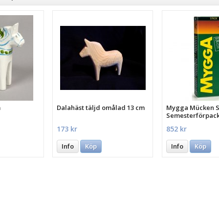
m
Dalahäst täljd omålad 13 cm
Mygga Mücken St
Semesterförpac
st.
173 kr
852 kr
Info
Köp
Info
Köp