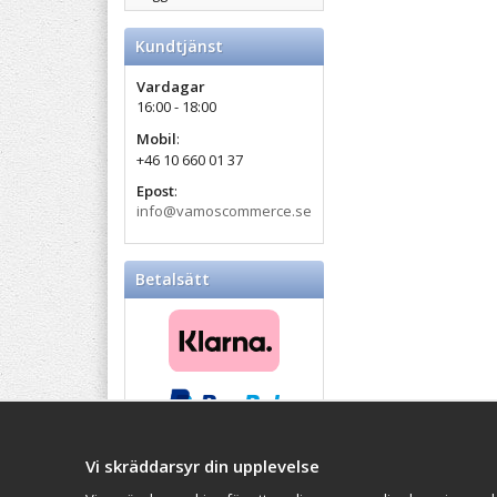
Kundtjänst
Vardagar
16:00 - 18:00
Mobil
:
+46 10 660 01 37
Epost
:
info@vamoscommerce.se
Betalsätt
Vi skräddarsyr din upplevelse
Balticproducts.eu
- Your
Impressum
Northern European online