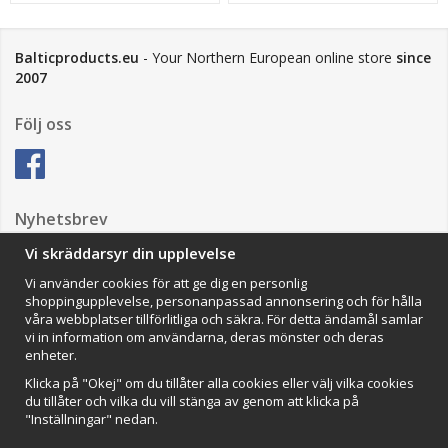
Balticproducts.eu
- Your Northern European online store
since
2007
Följ oss
Nyhetsbrev
Vi skräddarsyr din upplevelse
Vi använder cookies för att ge dig en personlig
Anmäl mig
shoppingupplevelse, personanpassad annonsering och för hålla
våra webbplatser tillförlitliga och säkra. För detta ändamål samlar
Impressum
vi in information om användarna, deras mönster och deras
enheter.
VAMOS Commerce AB
Organisationsnummer: 559502-0453
Klicka på "Okej" om du tillåter alla cookies eller välj vilka cookies
du tillåter och vilka du vill stänga av genom att klicka på
"Inställningar" nedan.