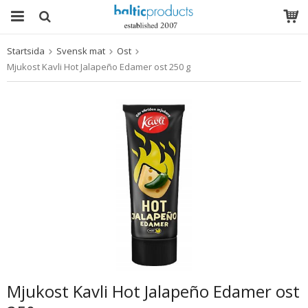
Startsida
Svensk mat
Ost
Produkten har blivit tillagd i varukorgen
Mjukost Kavli Hot Jalapeño Edamer ost 250 g
Mjukost Kavli Hot Jalapeño Edamer ost