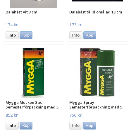
Dalahäst Vit 3 cm
Dalahäst täljd omålad 13 cm
174 kr
173 kr
Info
Köp
Info
Köp
Mygga Mücken Stic -
Mygga Spray -
Semesterförpackning med 5
Semesterförpackning med 5
st.
st.
852 kr
756 kr
Info
Köp
Info
Köp