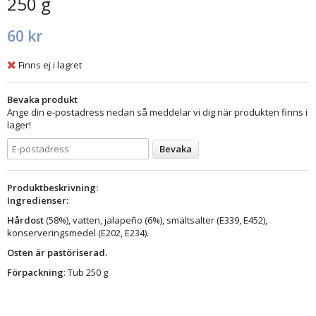
250 g
60 kr
Finns ej i lagret
Bevaka produkt
Ange din e-postadress nedan så meddelar vi dig när produkten finns i
lager!
Bevaka
Produktbeskrivning:
Ingredienser:
Hårdost
(58%), vatten, jalapeño (6%), smältsalter (E339, E452),
konserveringsmedel (E202, E234).
Osten är pastöriserad.
Förpackning
: Tub 250 g