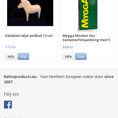
Dalahäst täljd omålad 13 cm
Mygga Mücken Stic -
Semesterförpackning med 5
st.
173 kr
849 kr
Info
Köp
Info
Köp
Balticproducts.eu
- Your Northern European online store
since
2007
Följ oss