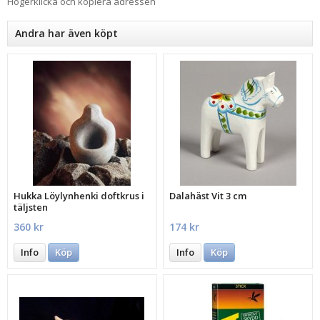
Högerklicka och kopiera adressen
Andra har även köpt
Hukka Löylynhenki doftkrus i
Dalahäst Vit 3 cm
täljsten
360 kr
174 kr
Info
Köp
Info
Köp