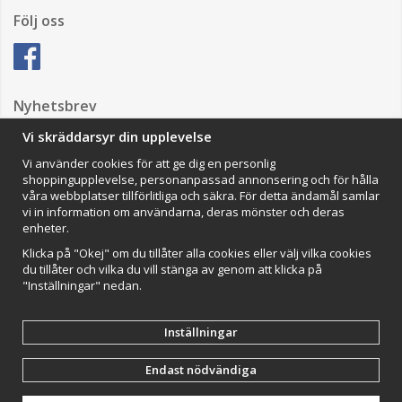
Följ oss
Nyhetsbrev
Vi skräddarsyr din upplevelse
Vi använder cookies för att ge dig en personlig
Anmäl mig
shoppingupplevelse, personanpassad annonsering och för hålla
våra webbplatser tillförlitliga och säkra. För detta ändamål samlar
Impressum
vi in information om användarna, deras mönster och deras
enheter.
VAMOS Commerce AB
Organisationsnummer: 559502-0453
Klicka på "Okej" om du tillåter alla cookies eller välj vilka cookies
du tillåter och vilka du vill stänga av genom att klicka på
"Inställningar" nedan.
Inställningar
Endast nödvändiga
Drift & produktion:
Wikinggruppen