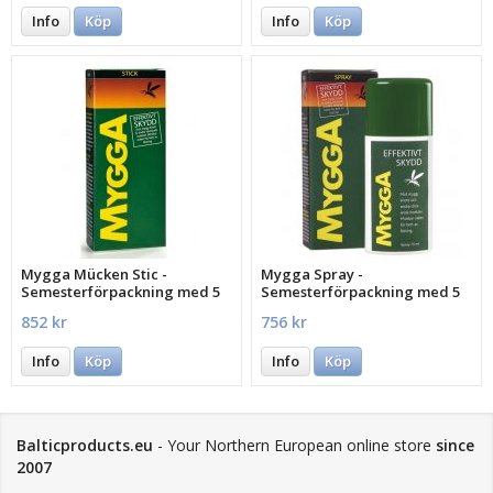
Info
Köp
Info
Köp
Mygga Mücken Stic -
Mygga Spray -
Semesterförpackning med 5
Semesterförpackning med 5
st.
st.
852 kr
756 kr
Info
Köp
Info
Köp
Balticproducts.eu
- Your Northern European online store
since
2007