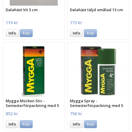
Dalahäst Vit 3 cm
Dalahäst täljd omålad 13 cm
174 kr
173 kr
Info
Köp
Info
Köp
Mygga Mücken Stic -
Mygga Spray -
Semesterförpackning med 5
Semesterförpackning med 5
st.
st.
852 kr
756 kr
Info
Köp
Info
Köp