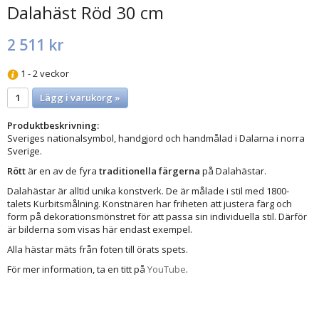
Dalahäst Röd 30 cm
2 511 kr
1 - 2 veckor
Lägg i varukorg »
Produktbeskrivning:
Sveriges nationalsymbol, handgjord och handmålad i Dalarna i norra
Sverige.
Rött
är en av de fyra
traditionella färgerna
på Dalahästar.
Dalahästar är alltid unika konstverk. De är målade i stil med 1800-
talets Kurbitsmålning. Konstnären har friheten att justera färg och
form på dekorationsmönstret för att passa sin individuella stil. Därför
är bilderna som visas här endast exempel.
Alla hästar mäts från foten till örats spets.
För mer information, ta en titt på
YouTube
.