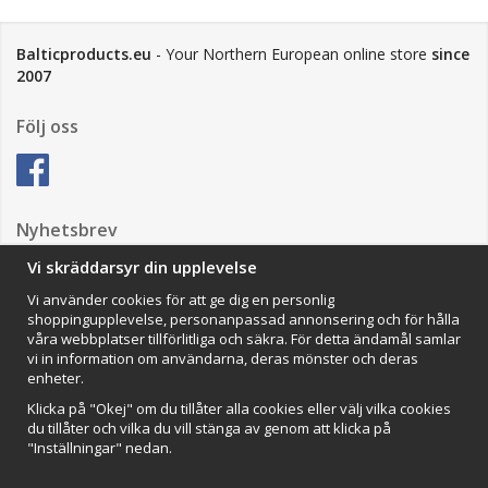
Balticproducts.eu
- Your Northern European online store
since
2007
Följ oss
Nyhetsbrev
Vi skräddarsyr din upplevelse
Vi använder cookies för att ge dig en personlig
Anmäl mig
shoppingupplevelse, personanpassad annonsering och för hålla
våra webbplatser tillförlitliga och säkra. För detta ändamål samlar
Impressum
vi in information om användarna, deras mönster och deras
enheter.
VAMOS Commerce AB
Organisationsnummer: 559502-0453
Klicka på "Okej" om du tillåter alla cookies eller välj vilka cookies
du tillåter och vilka du vill stänga av genom att klicka på
"Inställningar" nedan.