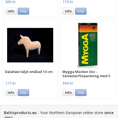
360 kr
174 kr
Info
Köp
Info
Köp
Dalahäst täljd omålad 13 cm
Mygga Mücken Stic -
Semesterförpackning med 5
st.
173 kr
849 kr
Info
Köp
Info
Köp
Balticproducts.eu
- Your Northern European online store
since
2007