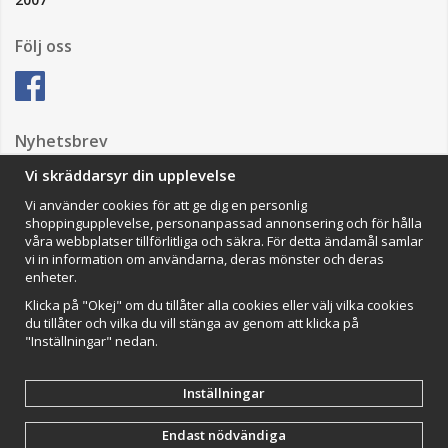
Följ oss
Nyhetsbrev
Vi skräddarsyr din upplevelse
Vi använder cookies för att ge dig en personlig
Anmäl mig
shoppingupplevelse, personanpassad annonsering och för hålla
våra webbplatser tillförlitliga och säkra. För detta ändamål samlar
Impressum
vi in information om användarna, deras mönster och deras
enheter.
VAMOS Commerce AB
Organisationsnummer: 559502-0453
Klicka på "Okej" om du tillåter alla cookies eller välj vilka cookies
du tillåter och vilka du vill stänga av genom att klicka på
"Inställningar" nedan.
Inställningar
Endast nödvändiga