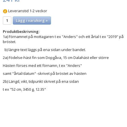
Leveranstid 1-2 veckor
Lägg i varukorg »
Produktbeskrivning:
1a) Förnamnet på mottagaren t ex "Anders" och ett årtal t ex "2019" på
bröstet.
b) längre text läggs på ena sidan under bandet.
2a) Födelse-häst fin som Dopgåva, 15 cm Dalahäst eller större
Hästen förses med ett förnamn, t ex "Anders"
samt "årtal/datum" -skrivet på bröstet av hästen
2b) Längd, vikt, tidpunkt skrivet på ena sidan
t ex "52 cm, 3450 g, 12.35"