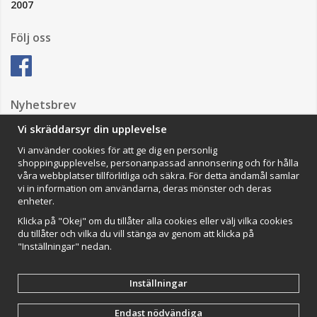
2007
Följ oss
Nyhetsbrev
Vi skräddarsyr din upplevelse
Vi använder cookies för att ge dig en personlig
Anmäl mig
shoppingupplevelse, personanpassad annonsering och för hålla
våra webbplatser tillförlitliga och säkra. För detta ändamål samlar
Impressum
vi in information om användarna, deras mönster och deras
enheter.
VAMOS Commerce AB
Organisationsnummer: 559502-0453
Klicka på "Okej" om du tillåter alla cookies eller välj vilka cookies
du tillåter och vilka du vill stänga av genom att klicka på
"Inställningar" nedan.
Inställningar
Endast nödvändiga