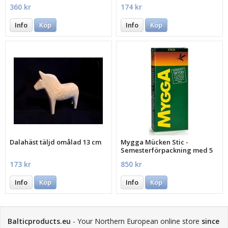
360 kr
174 kr
Info
Köp
Info
Köp
Dalahäst täljd omålad 13 cm
Mygga Mücken Stic -
Semesterförpackning med 5
st.
173 kr
850 kr
Info
Köp
Info
Köp
Balticproducts.eu
- Your Northern European online store
since