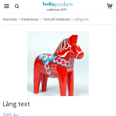
Startsida
Dalahästar
Text på Dalahäst
Lång text
Produkten har blivit tillagd i varukorgen
Lång text
241 kr