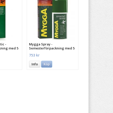
ic -
Mygga Spray -
kning med 5
Semesterförpackning med 5
st.
753 kr
Info
Köp