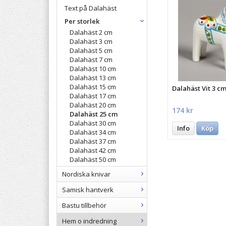
Text på Dalahäst
Per storlek
Dalahäst 2 cm
Dalahäst 3 cm
Dalahäst 5 cm
Dalahäst 7 cm
Dalahäst 10 cm
Dalahäst 13 cm
Dalahäst 15 cm
Dalahäst Vit 3 c
Dalahäst 17 cm
Dalahäst 20 cm
174 kr
Dalahäst 25 cm
Dalahäst 30 cm
Info
Köp
Dalahäst 34 cm
Dalahäst 37 cm
Dalahäst 42 cm
Dalahäst 50 cm
Nordiska knivar
Samisk hantverk
Bastu tillbehör
Hem o indredning