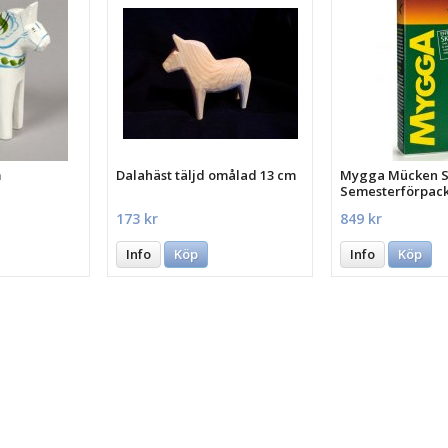
m
Dalahäst täljd omålad 13 cm
Mygga Mücken St
Semesterförpac
st.
173 kr
849 kr
Info
Köp
Info
Köp