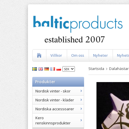
Villkor
Om oss
Nyheter
Nyhet
Startsida
Dalahästar
Produkter
Nordisk vinter - skor
Nordisk vinter - kläder
Nordiska accessoarer
Kero
renskinnsprodukter