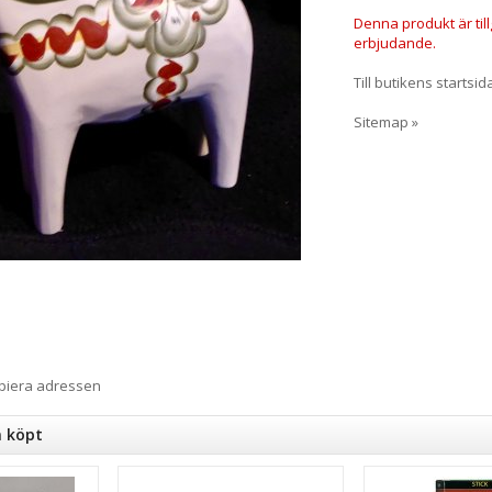
Denna produkt är till
erbjudande.
Till butikens startsid
Sitemap »
opiera adressen
n köpt