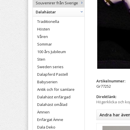
Souvenirer från Sverige
Dalahästar
Traditionella
Hösten
Våren
Sommar
100 års Jubileum
Sten
Sweden series
Dalapferd Pastell
Artikelnummer:
Babyserien
Gr77252
Antik och för samlare
Direktlänk:
Dalahäst enfärgad
Högerklicka och k
Dalahäst omålad
Ämnen
Andra har äve
Enfärgat Ämne
Dala Deko