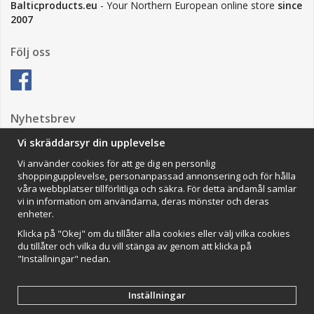
Balticproducts.eu
- Your Northern European online store
since
2007
Följ oss
Nyhetsbrev
Vi skräddarsyr din upplevelse
Vi använder cookies för att ge dig en personlig
Anmäl mig
shoppingupplevelse, personanpassad annonsering och för hålla
våra webbplatser tillförlitliga och säkra. För detta ändamål samlar
Impressum
vi in information om användarna, deras mönster och deras
enheter.
VAMOS Commerce AB
Organisationsnummer: 559502-0453
Klicka på "Okej" om du tillåter alla cookies eller välj vilka cookies
du tillåter och vilka du vill stänga av genom att klicka på
"Inställningar" nedan.
Inställningar