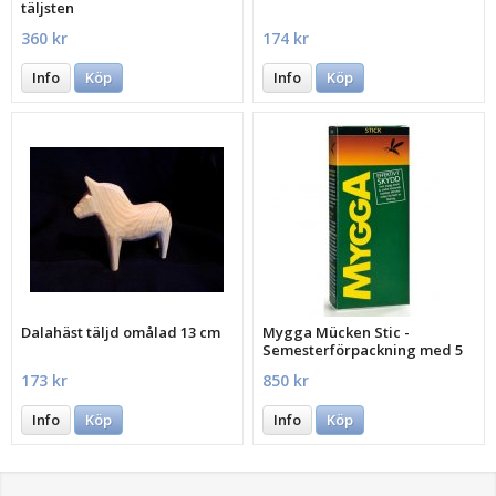
täljsten
360 kr
174 kr
Info
Köp
Info
Köp
Dalahäst täljd omålad 13 cm
Mygga Mücken Stic -
Semesterförpackning med 5
st.
173 kr
850 kr
Info
Köp
Info
Köp