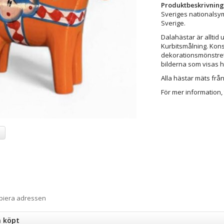
Produktbeskrivning
Sveriges nationalsy
Sverige.
Dalahästar är alltid 
Kurbitsmålning. Kons
dekorationsmönstret f
bilderna som visas 
Alla hästar mäts från 
För mer information, 
a
opiera adressen
n köpt