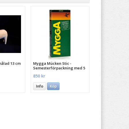
målad 13 cm
Mygga Mücken Stic -
Semesterförpackning med 5
st.
850 kr
Info
Köp