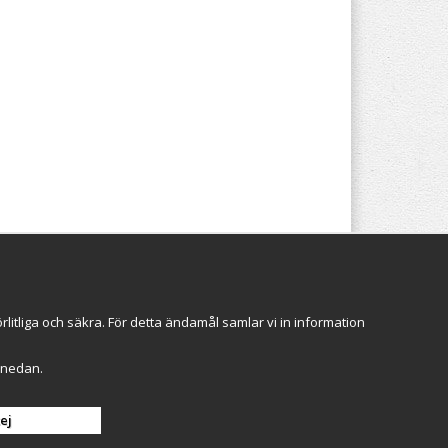
Följ oss
itliga och säkra. För detta ändamål samlar vi in information
r" nedan.
Anmäl mig
ej