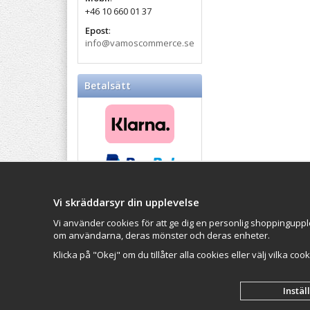
+46 10 660 01 37
Epost
:
info@vamoscommerce.se
Betalsätt
Vi skräddarsyr din upplevelse
Balticproducts.eu
- Your
Impressum
Northern European online
Vi använder cookies för att ge dig en personlig shoppinguppl
VAMOS Commer
store
since 2007
om användarna, deras mönster och deras enheter.
Organisationsn
Klicka på "Okej" om du tillåter alla cookies eller välj vilka coo
Instäl