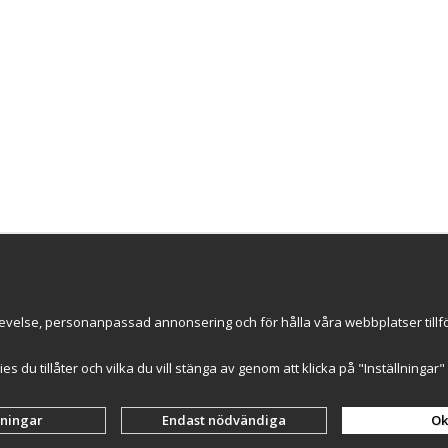
Nyhetsbrev
evelse, personanpassad annonsering och för hålla våra webbplatser tillförl
ce AB
ummer: 559502-0453
kies du tillåter och vilka du vill stänga av genom att klicka på "Inställninga
lningar
Endast nödvändiga
Ok
Drift & produktion:
Wikinggruppen