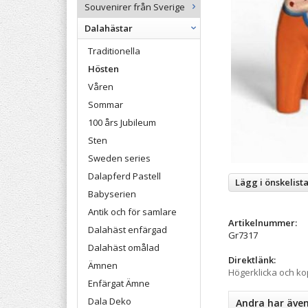
Souvenirer från Sverige
Dalahästar
Traditionella
Hösten
Våren
Sommar
100 års Jubileum
Sten
Sweden series
Dalapferd Pastell
Lägg i önskelist
Babyserien
Antik och för samlare
Artikelnummer:
Dalahäst enfärgad
Gr7317
Dalahäst omålad
Direktlänk:
Ämnen
Högerklicka och k
Enfärgat Ämne
Dala Deko
Andra har äve