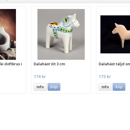
i doftkrus i
Dalahäst Vit 3 cm
Dalahäst täljd o
174 kr
173 kr
Info
Köp
Info
Köp