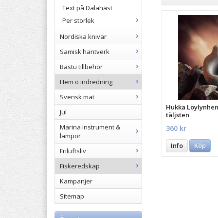
Text på Dalahäst
Per storlek
Nordiska knivar
Samisk hantverk
Bastu tillbehör
Hem o indredning
Svensk mat
Hukka Löylynhenk
Jul
täljsten
Marina instrument &
360 kr
lampor
Info
Köp
Friluftsliv
Fiskeredskap
Kampanjer
Sitemap