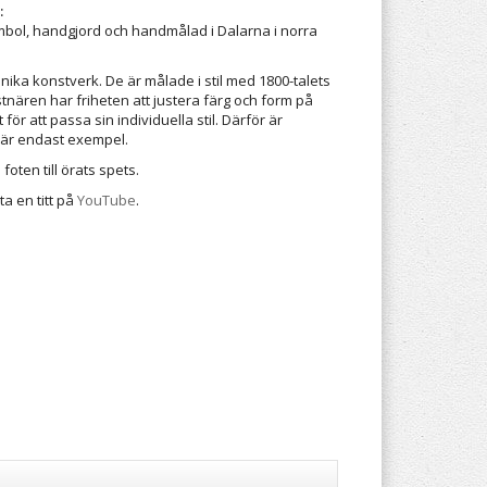
:
mbol, handgjord och handmålad i Dalarna i norra
unika konstverk. De är målade i stil med 1800-talets
tnären har friheten att justera färg och form på
ör att passa sin individuella stil. Därför är
här endast exempel.
foten till örats spets.
ta en titt på
YouTube
.