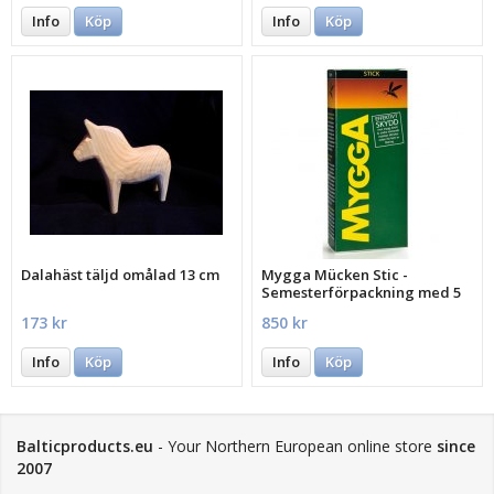
Info
Köp
Info
Köp
Dalahäst täljd omålad 13 cm
Mygga Mücken Stic -
Semesterförpackning med 5
st.
173 kr
850 kr
Info
Köp
Info
Köp
Balticproducts.eu
- Your Northern European online store
since
2007