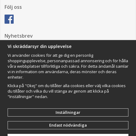
Följ oss
Nyhetsbrev
Vi skräddarsyr din upplevelse
Vi använder cookies för att ge dig en personlig
Anmäl mig
shoppingupplevelse, personanpassad annonsering och för hålla
våra webbplatser tillförlitliga och säkra. För detta ändamål samlar
Impressum
vi in information om användarna, deras mönster och deras
enheter.
VAMOS Commerce AB
Organisationsnummer: 559502-0453
Klicka på "Okej" om du tillåter alla cookies eller välj vilka cookies
du tillåter och vilka du vill stänga av genom att klicka på
"Inställningar" nedan.
Inställningar
Endast nödvändiga
Drift & produktion:
Wikinggruppen