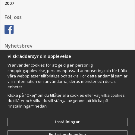
2007
Följ oss
Nyhetsbrev
Vi skräddarsyr din upplevelse
Vi använder cookies för att ge dig en personlig
Anmäl mig
shoppingupplevelse, personanpassad annonsering och för hålla
våra webbplatser tillförlitliga och säkra. För detta ändamål samlar
Impressum
vi in information om användarna, deras mönster och deras
enheter.
VAMOS Commerce AB
Organisationsnummer: 559502-0453
Klicka på "Okej" om du tillåter alla cookies eller välj vilka cookies
du tillåter och vilka du vill stänga av genom att klicka på
"Inställningar" nedan.
Inställningar
Endast nödvändiga