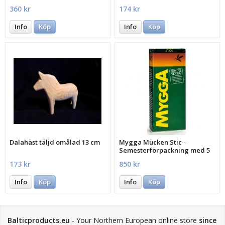
360 kr
174 kr
Info
Köp
Info
Köp
Dalahäst täljd omålad 13 cm
Mygga Mücken Stic -
Semesterförpackning med 5
st.
173 kr
850 kr
Info
Köp
Info
Köp
Balticproducts.eu
- Your Northern European online store
since