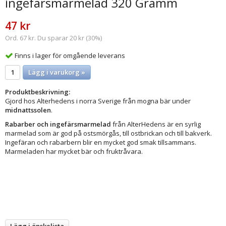
ingefärsmarmelad 320 Gramm
47 kr
Ord. 67 kr. Du sparar 20 kr (30%)
Finns i lager för omgående leverans
Lägg i varukorg »
Produktbeskrivning:
Gjord hos Alterhedens i norra Sverige från mogna bär under
midnattssolen
.
Rabarber och ingefärsmarmelad
från AlterHedens är en syrlig
marmelad som är god på ostsmörgås, till ostbrickan och till bakverk.
Ingefäran och rabarbern blir en mycket god smak tillsammans.
Marmeladen har mycket bär och fruktråvara.
Lägg i önskelista