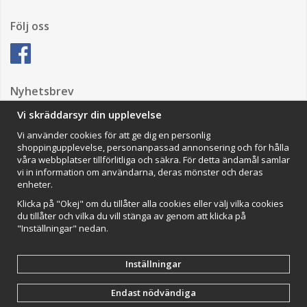
Följ oss
Nyhetsbrev
Vi skräddarsyr din upplevelse
Vi använder cookies för att ge dig en personlig
Anmäl mig
shoppingupplevelse, personanpassad annonsering och för hålla
våra webbplatser tillförlitliga och säkra. För detta ändamål samlar
Impressum
vi in information om användarna, deras mönster och deras
enheter.
VAMOS Commerce AB
Organisationsnummer: 559502-0453
Klicka på "Okej" om du tillåter alla cookies eller välj vilka cookies
du tillåter och vilka du vill stänga av genom att klicka på
"Inställningar" nedan.
Inställningar
Endast nödvändiga