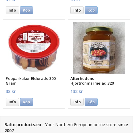
Info
Köp
Info
Köp
Pepparkakor Eldorado 300
Alterhedens
Gram
Hjortronmarmelad 320
Gramm 70% frukt
38 kr
132 kr
Info
Köp
Info
Köp
Balticproducts.eu
- Your Northern European online store
since
2007