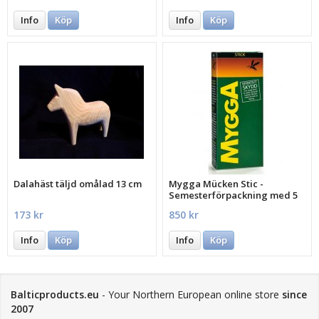
Info
Köp
Info
Köp
Dalahäst täljd omålad 13 cm
Mygga Mücken Stic -
Semesterförpackning med 5
st.
173 kr
850 kr
Info
Köp
Info
Köp
Balticproducts.eu
- Your Northern European online store
since
2007