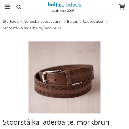
Startsida
Nordiska accessoarer
Bälten
Läderbälten
Produkten har blivit tillagd i varukorgen
Stoorstålka läderbälte, mörkbrun
Stoorstålka läderbälte, mörkbrun