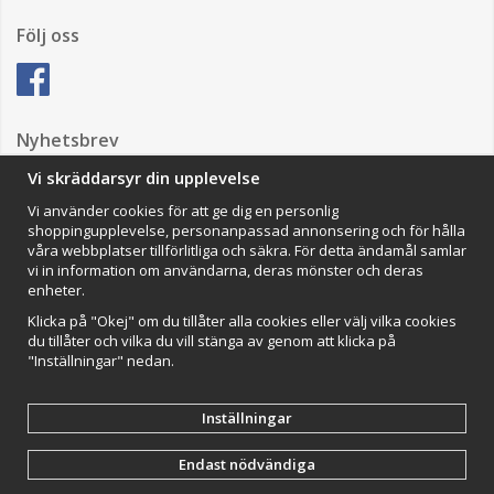
Följ oss
Nyhetsbrev
Vi skräddarsyr din upplevelse
Vi använder cookies för att ge dig en personlig
Anmäl mig
shoppingupplevelse, personanpassad annonsering och för hålla
våra webbplatser tillförlitliga och säkra. För detta ändamål samlar
Impressum
vi in information om användarna, deras mönster och deras
enheter.
VAMOS Commerce AB
Organisationsnummer: 559502-0453
Klicka på "Okej" om du tillåter alla cookies eller välj vilka cookies
du tillåter och vilka du vill stänga av genom att klicka på
"Inställningar" nedan.
Inställningar
Endast nödvändiga