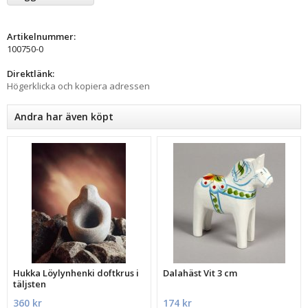
Artikelnummer:
100750-0
Direktlänk:
Högerklicka och kopiera adressen
Andra har även köpt
Hukka Löylynhenki doftkrus i
Dalahäst Vit 3 cm
täljsten
360 kr
174 kr