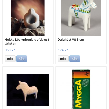
Hukka Löylynhenki doftkrus i
Dalahäst Vit 3 cm
täljsten
360 kr
174 kr
Info
Köp
Info
Köp