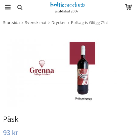
Startsida
Svensk mat
Drycker
Polkagris Glögg 75 cl
Produkten har blivit tillagd i varukorgen
Påsk
93 kr