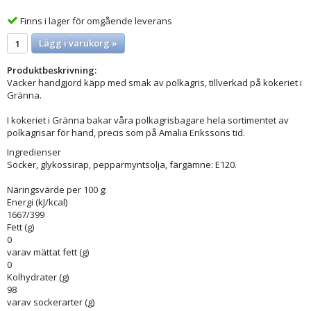
Finns i lager för omgående leverans
Lägg i varukorg »
Produktbeskrivning:
Vacker handgjord käpp med smak av polkagris, tillverkad på kokeriet i
Gränna.
I kokeriet i Gränna bakar våra polkagrisbagare hela sortimentet av
polkagrisar för hand, precis som på Amalia Erikssons tid.
Ingredienser
Socker, glykossirap, pepparmyntsolja, färgämne: E120.
Näringsvärde per 100 g:
Energi (kJ/kcal)
1667/399
Fett (g)
0
varav mättat fett (g)
0
Kolhydrater (g)
98
varav sockerarter (g)