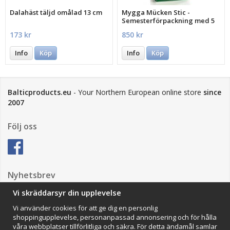
Dalahäst täljd omålad 13 cm
Mygga Mücken Stic -
Semesterförpackning med 5
st.
173 kr
850 kr
Info
Köp
Info
Köp
Balticproducts.eu
- Your Northern European online store
since
2007
Följ oss
Nyhetsbrev
Vi skräddarsyr din upplevelse
Vi använder cookies för att ge dig en personlig
Anmäl mig
shoppingupplevelse, personanpassad annonsering och för hålla
våra webbplatser tillförlitliga och säkra. För detta ändamål samlar