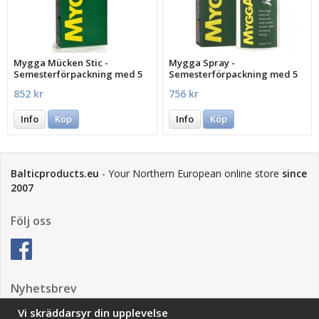
Mygga Mücken Stic -
Mygga Spray -
Semesterförpackning med 5
Semesterförpackning med 5
st.
st.
852 kr
756 kr
Info
Köp
Info
Köp
Balticproducts.eu
- Your Northern European online store
since
2007
Följ oss
Nyhetsbrev
Vi skräddarsyr din upplevelse