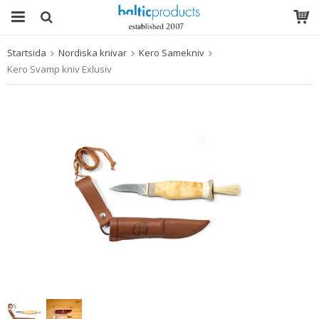
Startsida
Nordiska knivar
Kero Samekniv
Produkten har blivit tillagd i varukorgen
Kero Svamp kniv Exlusiv