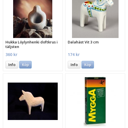
Hukka Löylynhenki doftkrus i
Dalahäst Vit 3 cm
täljsten
360 kr
174 kr
Info
Köp
Info
Köp