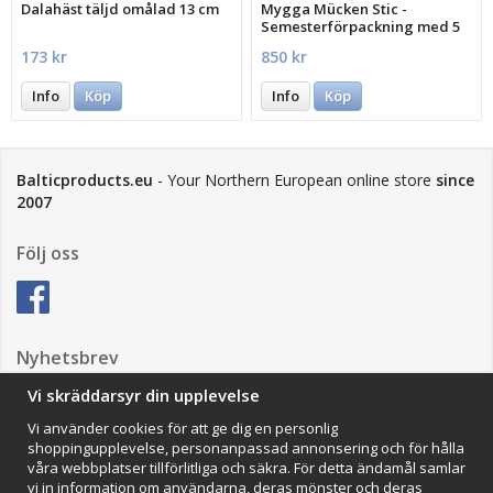
Dalahäst täljd omålad 13 cm
Mygga Mücken Stic -
Semesterförpackning med 5
st.
173 kr
850 kr
Info
Köp
Info
Köp
Balticproducts.eu
- Your Northern European online store
since
2007
Följ oss
Nyhetsbrev
Vi skräddarsyr din upplevelse
Vi använder cookies för att ge dig en personlig
Anmäl mig
shoppingupplevelse, personanpassad annonsering och för hålla
våra webbplatser tillförlitliga och säkra. För detta ändamål samlar
Impressum
vi in information om användarna, deras mönster och deras