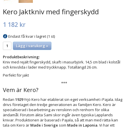
Kero Jaktkniv med fingerskydd
1 182 kr
Endast få kvar i lagret (1 st)
Lägg i varukorg »
Produktbeskrivning:
Kniv med rejält fingerskydd, skaft i masurbjörk. 14,5 cm blad i kolstål
och knivslida i läder med tryckknapp. Totallängd 26 cm.
Perfekt för jakt
***
Vem är Kero?
Redan
1929
Yrjö Kero har etablerat sin eget verksamhet i Pajala. Idag
drivs företaget den tredje generationen av familjen Kero. Kero är
specialiserad i bearbetning av renskinn och renhorn för olika
ändamål. Förutom äkta Sami skor ingår även typiska Lapplands
knivar. Produktionen är baserad i Pajala, så att man med rätta kan
tala om Kero är
Made i Sverige
som
Made in Laponia
. Vi har ett