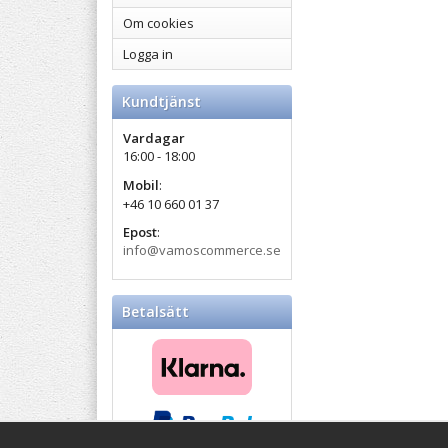
Om cookies
Logga in
Kundtjänst
Vardagar
16:00 - 18:00
Mobil
:
+46 10 660 01 37
Epost
:
info@vamoscommerce.se
Betalsätt