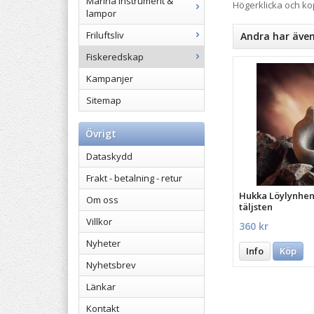
Marina instrument &
Högerklicka och k
lampor
Friluftsliv
Andra har äve
Fiskeredskap
Kampanjer
Sitemap
Övrigt
Dataskydd
Frakt - betalning - retur
Hukka Löylynhenk
Om oss
täljsten
Villkor
360 kr
Nyheter
Info
Köp
Nyhetsbrev
Länkar
Kontakt