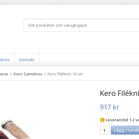
sbrev
Kontakt
nivar
Kero Samekniv
Kero Filékniv 16 cm
Kero Filékn
917 kr
Leveranstid 1-2 v
Lägg i varuk