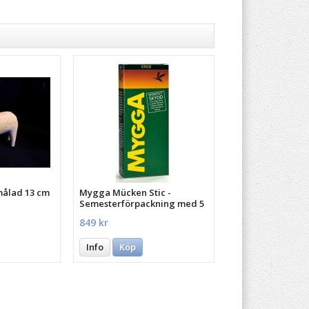
målad 13 cm
Mygga Mücken Stic -
Semesterförpackning med 5
st.
849 kr
Info
Köp