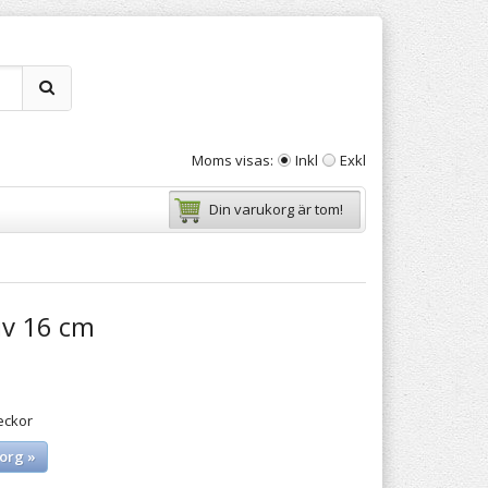
Moms visas:
Inkl
Exkl
Din varukorg är tom!
iv 16 cm
eckor
org »