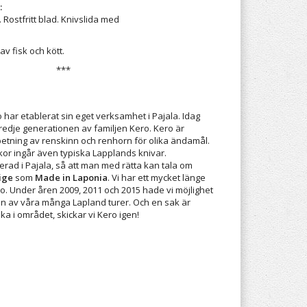
:
. Rostfritt blad. Knivslida med
av fisk och kött.
***
 har etablerat sin eget verksamhet i Pajala. Idag
tredje generationen av familjen Kero. Kero är
betning av renskinn och renhorn för olika ändamål.
or ingår även typiska Lapplands knivar.
rad i Pajala, så att man med rätta kan tala om
ige
som
Made in Laponia
. Vi har ett mycket länge
. Under åren 2009, 2011 och 2015 hade vi möjlighet
n av våra många Lapland turer. Och en sak är
baka i området, skickar vi Kero igen!