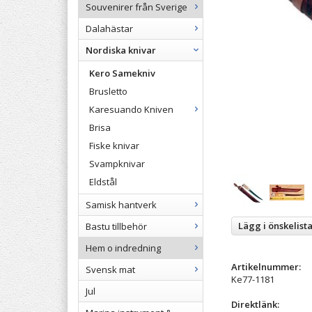
Souvenirer från Sverige
Dalahästar
Nordiska knivar
Kero Samekniv
Brusletto
Karesuando Kniven
Brisa
Fiske knivar
Svampknivar
Eldstål
Samisk hantverk
Lägg i önskelist
Bastu tillbehör
Hem o indredning
Artikelnummer:
Svensk mat
Ke77-1181
Jul
Direktlänk: