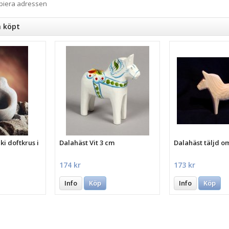
opiera adressen
n köpt
i doftkrus i
Dalahäst Vit 3 cm
Dalahäst täljd o
174 kr
173 kr
Info
Köp
Info
Köp