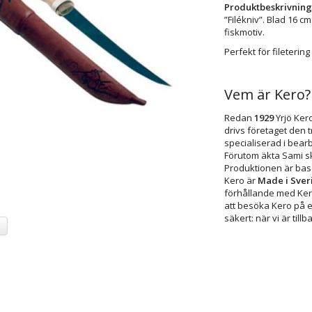
Produktbeskrivning
”Filékniv”. Blad 16 cm
fiskmotiv.
Perfekt för filetering 
Vem är Kero?
Redan
1929
Yrjö Kero
drivs företaget den 
specialiserad i bear
Förutom äkta Sami sk
Produktionen är base
Kero är
Made i Sver
förhållande med Kero
att besöka Kero på e
säkert: när vi är till
a