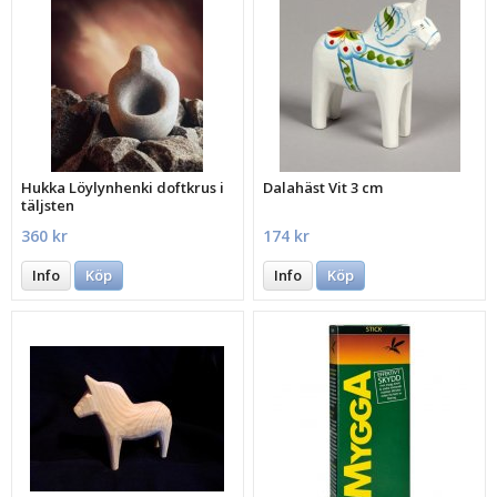
Hukka Löylynhenki doftkrus i
Dalahäst Vit 3 cm
täljsten
360 kr
174 kr
Info
Köp
Info
Köp