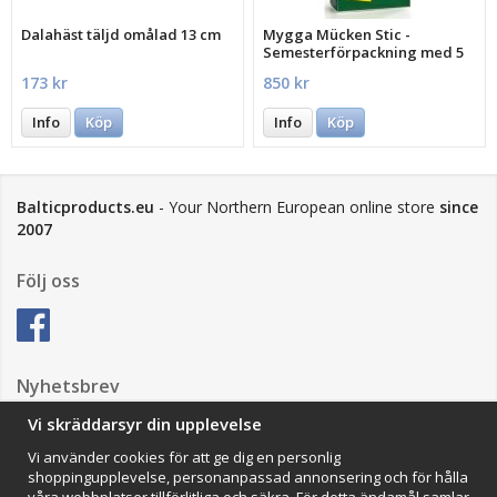
Dalahäst täljd omålad 13 cm
Mygga Mücken Stic -
Semesterförpackning med 5
st.
173 kr
850 kr
Info
Köp
Info
Köp
Balticproducts.eu
- Your Northern European online store
since
2007
Följ oss
Nyhetsbrev
Vi skräddarsyr din upplevelse
Vi använder cookies för att ge dig en personlig
Anmäl mig
shoppingupplevelse, personanpassad annonsering och för hålla