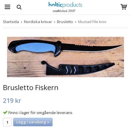
Startsida
Nordiska knivar
Brusletto
Mustad File kniv
Produkten har blivit tillagd i varukorgen
Brusletto Fiskern
219 kr
Finns i lager för omgående leverans
Lägg i varukorg »