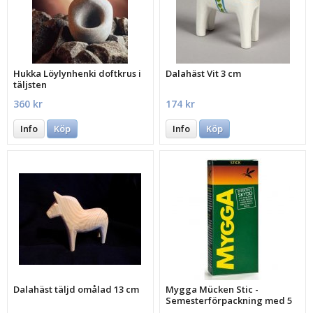
Hukka Löylynhenki doftkrus i
Dalahäst Vit 3 cm
täljsten
360 kr
174 kr
Info
Köp
Info
Köp
Dalahäst täljd omålad 13 cm
Mygga Mücken Stic -
Semesterförpackning med 5
st.