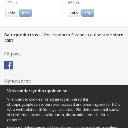
173 kr
850 kr
Info
Köp
Info
Köp
Balticproducts.eu
- Your Northern European online store
since
2007
Följ oss
Nyhetsbrev
Vi skräddarsyr din upplevelse
Vi använder cookies för att ge dig en personlig
Anmäl mig
shoppingupplevelse, personanpassad annonsering och för hålla
våra webbplatser tillförlitliga och säkra. För detta ändamål samlar
Impressum
vi in information om användarna, deras mönster och deras
enheter.
VAMOS Commerce AB
Organisationsnummer: 559502-0453
Klicka på "Okej" om du tillåter alla cookies eller välj vilka cookies