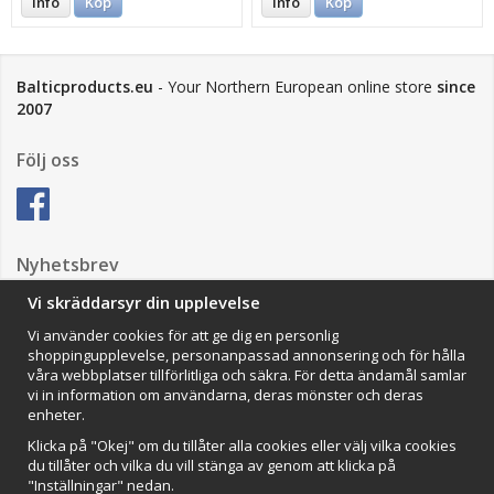
Info
Köp
Info
Köp
Balticproducts.eu
- Your Northern European online store
since
2007
Följ oss
Nyhetsbrev
Vi skräddarsyr din upplevelse
Vi använder cookies för att ge dig en personlig
Anmäl mig
shoppingupplevelse, personanpassad annonsering och för hålla
våra webbplatser tillförlitliga och säkra. För detta ändamål samlar
Impressum
vi in information om användarna, deras mönster och deras
enheter.
VAMOS Commerce AB
Organisationsnummer: 559502-0453
Klicka på "Okej" om du tillåter alla cookies eller välj vilka cookies
du tillåter och vilka du vill stänga av genom att klicka på
"Inställningar" nedan.