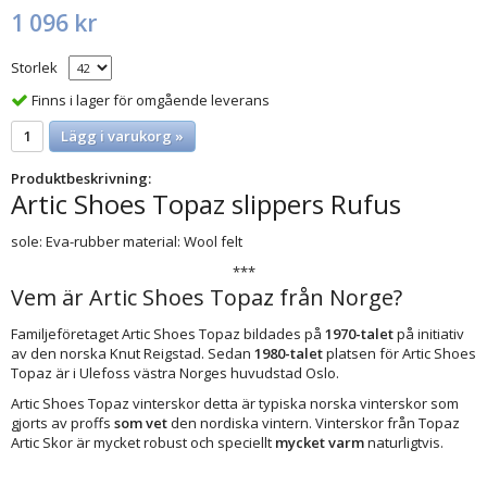
1 096 kr
Storlek
Finns i lager för omgående leverans
Lägg i varukorg »
Produktbeskrivning:
Artic Shoes Topaz slippers Rufus
sole: Eva-rubber material: Wool felt
***
Vem är Artic Shoes Topaz från Norge?
Familjeföretaget Artic Shoes Topaz bildades på
1970-talet
på initiativ
av den norska Knut Reigstad. Sedan
1980-talet
platsen för Artic Shoes
Topaz är i Ulefoss västra Norges huvudstad Oslo.
Artic Shoes Topaz vinterskor detta är typiska norska vinterskor som
gjorts av proffs
som vet
den nordiska vintern. Vinterskor från Topaz
Artic Skor är mycket robust och speciellt
mycket varm
naturligtvis.