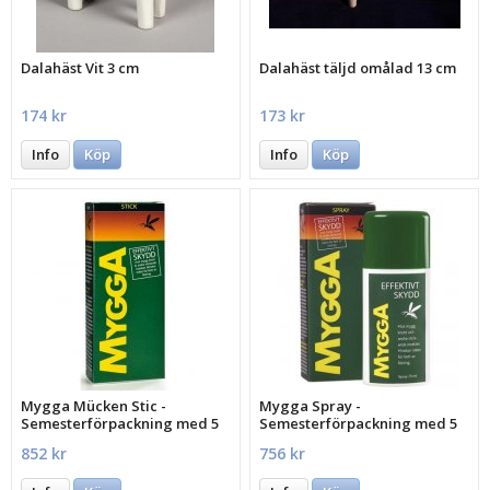
Dalahäst Vit 3 cm
Dalahäst täljd omålad 13 cm
174 kr
173 kr
Info
Köp
Info
Köp
Mygga Mücken Stic -
Mygga Spray -
Semesterförpackning med 5
Semesterförpackning med 5
st.
st.
852 kr
756 kr