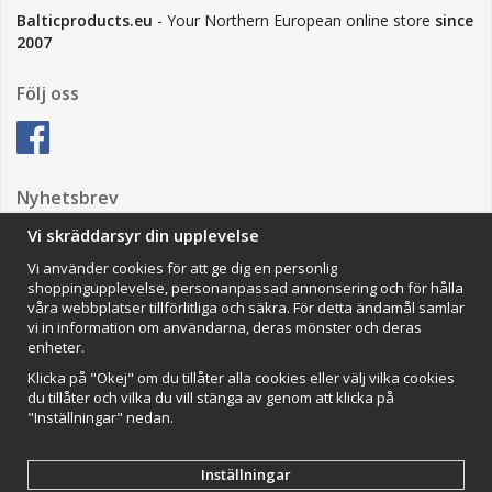
Balticproducts.eu
- Your Northern European online store
since
2007
Följ oss
Nyhetsbrev
Vi skräddarsyr din upplevelse
Vi använder cookies för att ge dig en personlig
Anmäl mig
shoppingupplevelse, personanpassad annonsering och för hålla
våra webbplatser tillförlitliga och säkra. För detta ändamål samlar
Impressum
vi in information om användarna, deras mönster och deras
enheter.
VAMOS Commerce AB
Organisationsnummer: 559502-0453
Klicka på "Okej" om du tillåter alla cookies eller välj vilka cookies
du tillåter och vilka du vill stänga av genom att klicka på
"Inställningar" nedan.
Inställningar