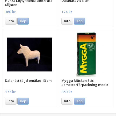
Hukka Löylynhenki doftkrus i
Dalahäst Vit 3 cm
täljsten
360 kr
174 kr
Info
Köp
Info
Köp
Dalahäst täljd omålad 13 cm
Mygga Mücken Stic -
Semesterförpackning med 5
st.
173 kr
850 kr
Info
Köp
Info
Köp