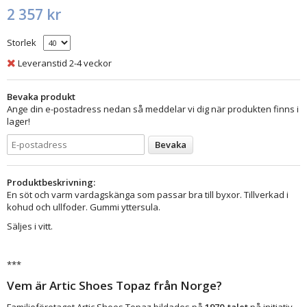
2 357 kr
Storlek
Leveranstid 2-4 veckor
Bevaka produkt
Ange din e-postadress nedan så meddelar vi dig när produkten finns i
lager!
Bevaka
Produktbeskrivning:
En söt och varm vardagskänga som passar bra till byxor. Tillverkad i
kohud och ullfoder. Gummi yttersula.
Säljes i vitt.
***
Vem är Artic Shoes Topaz från Norge?
Familjeföretaget Artic Shoes Topaz bildades på
1970-talet
på initiativ