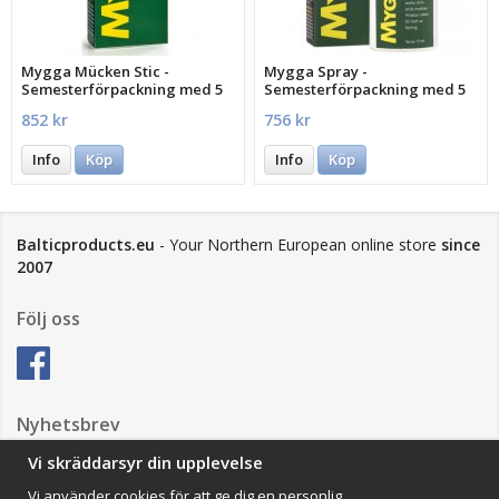
Mygga Mücken Stic -
Mygga Spray -
Semesterförpackning med 5
Semesterförpackning med 5
st.
st.
852 kr
756 kr
Info
Köp
Info
Köp
Balticproducts.eu
- Your Northern European online store
since
2007
Följ oss
Nyhetsbrev
Vi skräddarsyr din upplevelse
Vi använder cookies för att ge dig en personlig