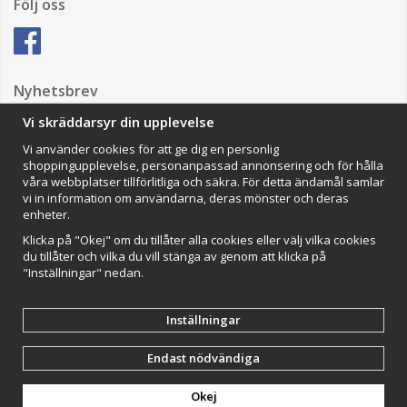
Följ oss
Nyhetsbrev
Vi skräddarsyr din upplevelse
Vi använder cookies för att ge dig en personlig
Anmäl mig
shoppingupplevelse, personanpassad annonsering och för hålla
våra webbplatser tillförlitliga och säkra. För detta ändamål samlar
Impressum
vi in information om användarna, deras mönster och deras
enheter.
VAMOS Commerce AB
Organisationsnummer: 559502-0453
Klicka på "Okej" om du tillåter alla cookies eller välj vilka cookies
du tillåter och vilka du vill stänga av genom att klicka på
"Inställningar" nedan.
Inställningar
Endast nödvändiga
Drift & produktion:
Wikinggruppen
Okej