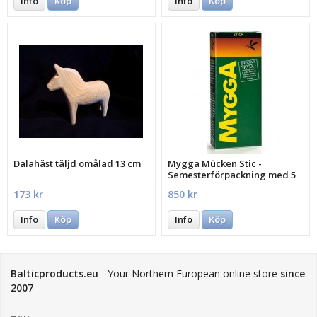
Info
Köp
Info
Köp
Dalahäst täljd omålad 13 cm
Mygga Mücken Stic -
Semesterförpackning med 5
st.
173 kr
850 kr
Info
Köp
Info
Köp
Balticproducts.eu
- Your Northern European online store
since
2007