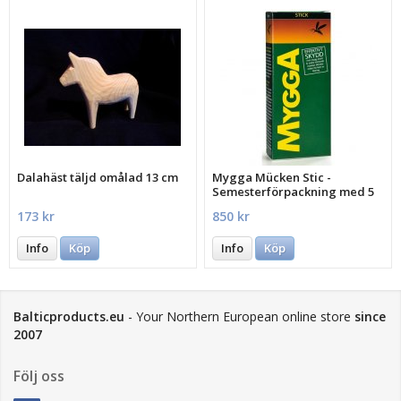
Dalahäst täljd omålad 13 cm
Mygga Mücken Stic -
Semesterförpackning med 5
st.
173 kr
850 kr
Info
Köp
Info
Köp
Balticproducts.eu
- Your Northern European online store
since
2007
Följ oss