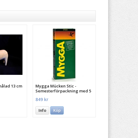
målad 13 cm
Mygga Mücken Stic -
Semesterförpackning med 5
st.
849 kr
Info
Köp