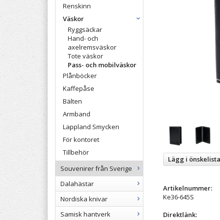
Renskinn
Väskor
Ryggsäckar
Hand- och
axelremsväskor
Tote väskor
Pass- och mobilväskor
Plånböcker
Kaffepåse
Bälten
Armband
Lappland Smycken
För kontoret
Tillbehör
Lägg i önskelist
Souvenirer från Sverige
Dalahästar
Artikelnummer:
Ke36-645S
Nordiska knivar
Samisk hantverk
Direktlänk: