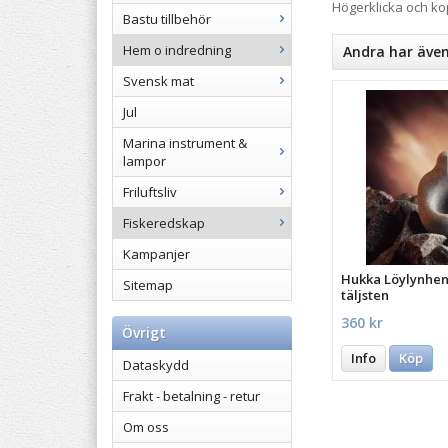
Högerklicka och k
Bastu tillbehör
Hem o indredning
Andra har äve
Svensk mat
Jul
Marina instrument &
lampor
Friluftsliv
Fiskeredskap
Kampanjer
Hukka Löylynhenk
Sitemap
täljsten
360 kr
Övrigt
Info
Köp
Dataskydd
Frakt - betalning - retur
Om oss