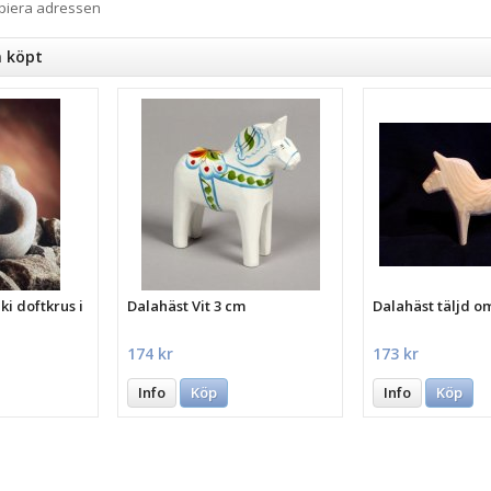
opiera adressen
n köpt
i doftkrus i
Dalahäst Vit 3 cm
Dalahäst täljd o
174 kr
173 kr
Info
Köp
Info
Köp