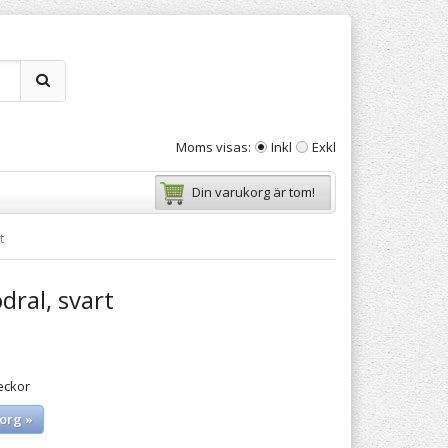
Moms visas:
Inkl
Exkl
Din varukorg är tom!
t
dral, svart
eckor
org »