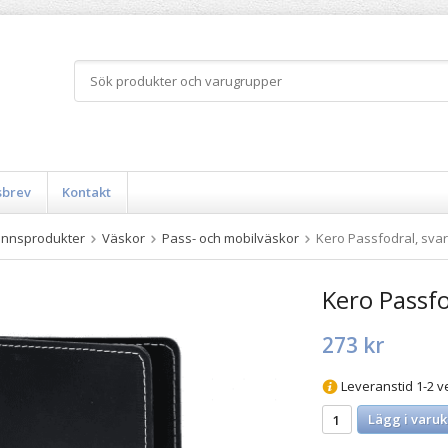
sbrev
Kontakt
innsprodukter
Väskor
Pass- och mobilväskor
Kero Passfodral, svar
Kero Passfo
273 kr
Leveranstid 1-2 v
Lägg i varuk