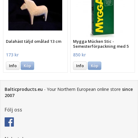
Dalahäst täljd omålad 13 cm
Mygga Mücken Stic -
Semesterförpackning med 5
st.
173 kr
850 kr
Info
Köp
Info
Köp
Balticproducts.eu
- Your Northern European online store
since
2007
Följ oss