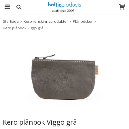
Startsida
Kero renskinnsprodukter
Plånböcker
Produkten har blivit tillagd i varukorgen
Kero plånbok Viggo grå
Kero plånbok Viggo grå