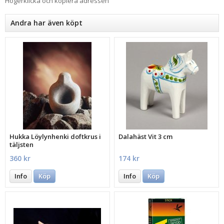
Högerklicka och kopiera adressen
Andra har även köpt
Hukka Löylynhenki doftkrus i
Dalahäst Vit 3 cm
täljsten
360 kr
174 kr
Info
Köp
Info
Köp