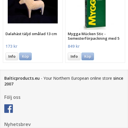
Dalahäst täljd omålad 13 cm
Mygga Mücken Stic -
Semesterförpackning med 5
st.
173 kr
849 kr
Info
Köp
Info
Köp
Balticproducts.eu
- Your Northern European online store
since
2007
Följ oss
Nyhetsbrev