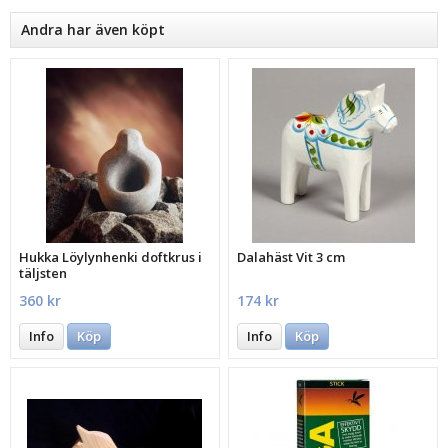
Andra har även köpt
Hukka Löylynhenki doftkrus i
Dalahäst Vit 3 cm
täljsten
360 kr
174 kr
Info
Köp
Info
Köp