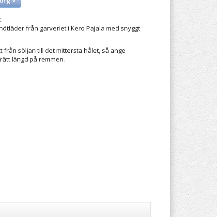
org »
:
nötläder från garveriet i Kero Pajala med snyggt
från söljan till det mittersta hålet, så ange
t rätt längd på remmen.