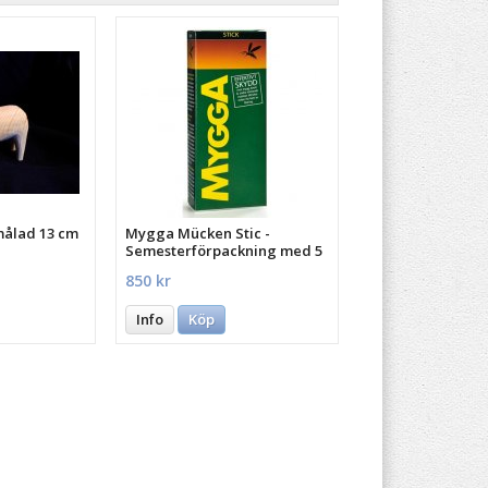
målad 13 cm
Mygga Mücken Stic -
Semesterförpackning med 5
st.
850 kr
Info
Köp