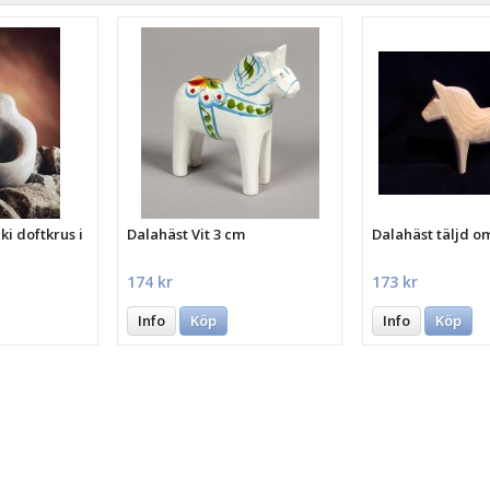
i doftkrus i
Dalahäst Vit 3 cm
Dalahäst täljd o
174 kr
173 kr
Info
Köp
Info
Köp