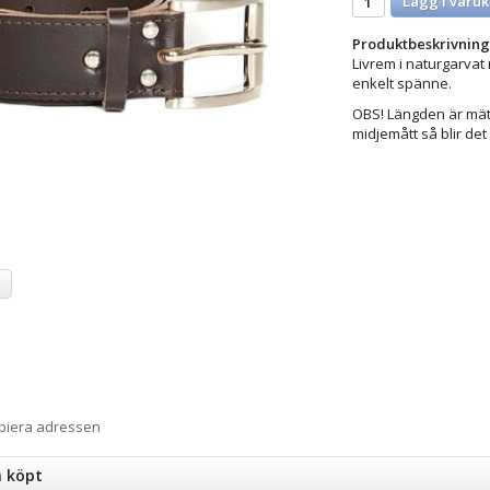
Lägg i varuk
Produktbeskrivning
Livrem i naturgarvat 
enkelt spänne.
OBS! Längden är mätt 
midjemått så blir de
a
opiera adressen
n köpt