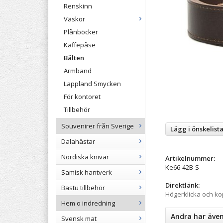
Renskinn
Väskor
Plånböcker
Kaffepåse
Bälten
Armband
Lappland Smycken
För kontoret
Tillbehör
Souvenirer från Sverige
Lägg i önskelist
Dalahästar
Nordiska knivar
Artikelnummer:
Ke66-42B-S
Samisk hantverk
Direktlänk:
Bastu tillbehör
Högerklicka och k
Hem o indredning
Andra har äve
Svensk mat