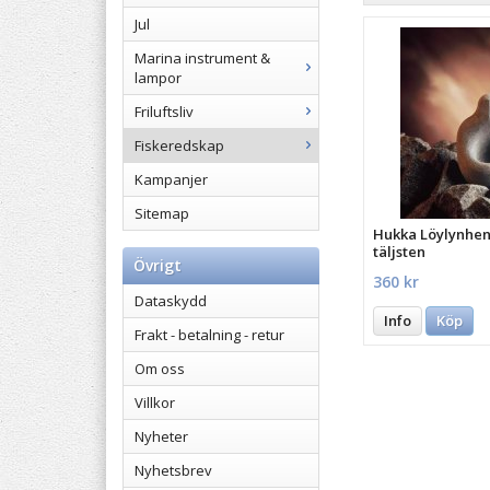
Jul
Marina instrument &
lampor
Friluftsliv
Fiskeredskap
Kampanjer
Sitemap
Hukka Löylynhenk
täljsten
Övrigt
360 kr
Dataskydd
Info
Köp
Frakt - betalning - retur
Om oss
Villkor
Nyheter
Nyhetsbrev