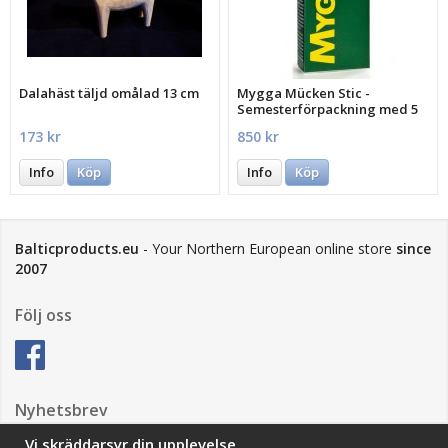
Dalahäst täljd omålad 13 cm
Mygga Mücken Stic -
Semesterförpackning med 5
st.
173 kr
850 kr
Info
Köp
Info
Köp
Balticproducts.eu
- Your Northern European online store
since
2007
Följ oss
Nyhetsbrev
Vi skräddarsyr din upplevelse