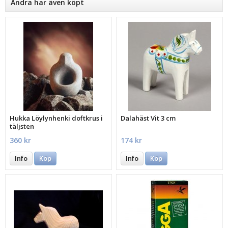
Andra har även köpt
Hukka Löylynhenki doftkrus i
Dalahäst Vit 3 cm
täljsten
360 kr
174 kr
Info
Köp
Info
Köp