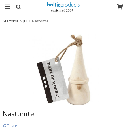
Startsida
Jul
Nästomte
Produkten har blivit tillagd i varukorgen
Nästomte
60 kr