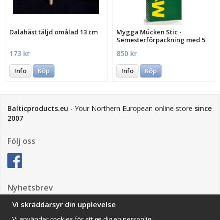
Dalahäst täljd omålad 13 cm
Mygga Mücken Stic -
Semesterförpackning med 5
st.
173 kr
850 kr
Info
Köp
Info
Köp
Balticproducts.eu
- Your Northern European online store
since
2007
Följ oss
Nyhetsbrev
Vi skräddarsyr din upplevelse
Vi använder cookies för att ge dig en personlig