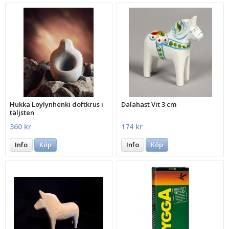
Hukka Löylynhenki doftkrus i
Dalahäst Vit 3 cm
täljsten
360 kr
174 kr
Info
Köp
Info
Köp