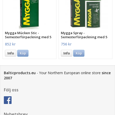
Mygga Mücken Stic -
Mygga Spray -
Semesterförpackning med 5
Semesterförpackning med 5
st.
st.
852 kr
756 kr
Info
Köp
Info
Köp
Balticproducts.eu
- Your Northern European online store
since
2007
Följ oss
Nyhetsbrev