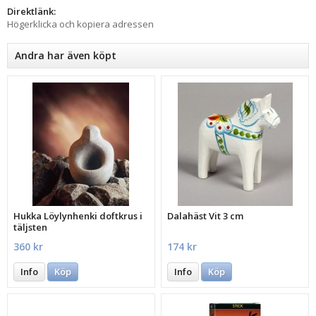
Direktlänk:
Högerklicka och kopiera adressen
Andra har även köpt
Hukka Löylynhenki doftkrus i
Dalahäst Vit 3 cm
täljsten
360 kr
174 kr
Info
Köp
Info
Köp