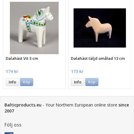
Dalahäst Vit 3 cm
Dalahäst täljd omålad 13 cm
174 kr
173 kr
Info
Köp
Info
Köp
Balticproducts.eu
- Your Northern European online store
since
2007
Följ oss