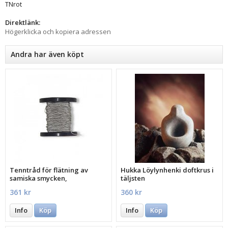
TNrot
Direktlänk:
Högerklicka och kopiera adressen
Andra har även köpt
Tenntråd för flätning av
Hukka Löylynhenki doftkrus i
samiska smycken,
täljsten
361 kr
360 kr
Info
Köp
Info
Köp