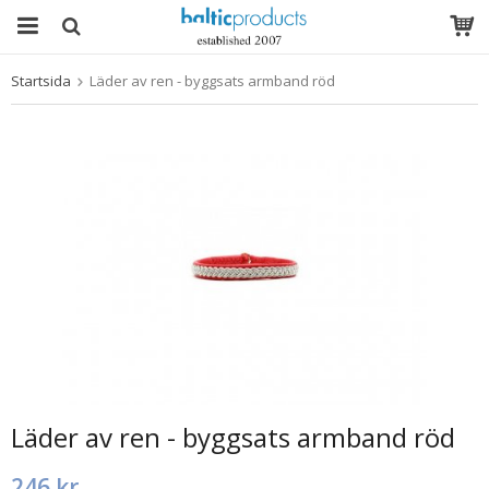
Startsida
Läder av ren - byggsats armband röd
Produkten har blivit tillagd i varukorgen
Läder av ren - byggsats armband röd
246 kr