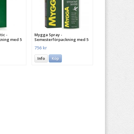
ic -
Mygga Spray -
kning med 5
Semesterförpackning med 5
st.
756 kr
Info
Köp