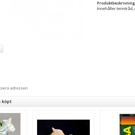
Produktbeskrivning
Innehåller tenntråd
a
opiera adressen
n köpt