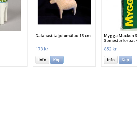
m
Dalahäst täljd omålad 13 cm
Mygga Mücken St
Semesterförpac
st.
173 kr
852 kr
Info
Köp
Info
Köp