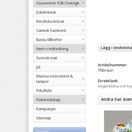
Souvenirer från Sverige
Dalahästar
Nordiska knivar
Samisk hantverk
Bastu tillbehör
Lägg i önskelist
Hem o indredning
Svensk mat
Artikelnummer:
Jul
TNbraun
Marina instrument &
Direktlänk:
lampor
Högerklicka och k
Friluftsliv
Andra har äve
Fiskeredskap
Kampanjer
Sitemap
Övrigt