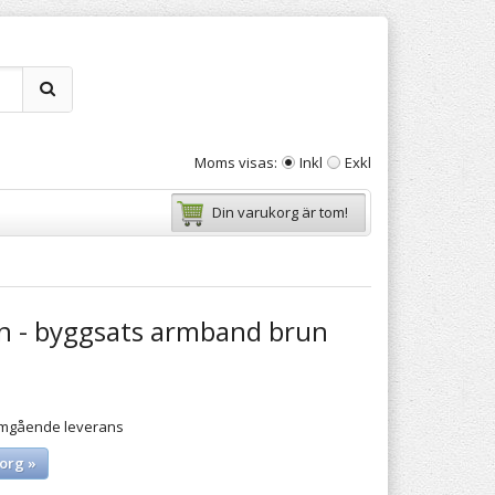
Moms visas:
Inkl
Exkl
Din varukorg är tom!
en - byggsats armband brun
 omgående leverans
org »