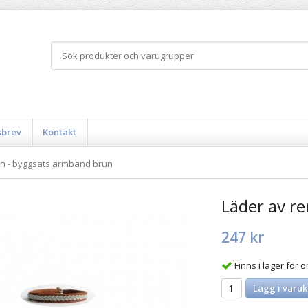
sbrev
Kontakt
en - byggsats armband brun
Läder av r
247 kr
Finns i lager för
Lägg i varuk