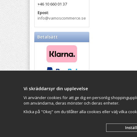
+46 10 660 01 37
Epost
:
info@vamoscommerce.se
Betalsätt
Vi skräddarsyr din upplevelse
Balticproducts.eu
- Your
Impressum
Northern European online
Vi använder cookies för att ge dig en personlig shoppinguppl
VAMOS Commer
store
since 2007
om användarna, deras mönster och deras enheter.
Organisationsn
Klicka på "Okej" om du tillåter alla cookies eller välj vilka coo
Instäl