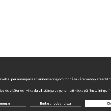
Nyhetsbrev
evelse, personanpassad annonsering och för hålla våra webbplatser tillförl
ce AB
ummer: 559502-0453
kies du tillåter och vilka du vill stänga av genom att klicka på "Inställninga
lningar
Endast nödvändiga
Ok
Drift & produktion:
Wikinggruppen