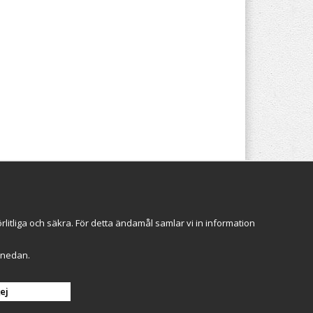
Följ oss
itliga och säkra. För detta ändamål samlar vi in information
r" nedan.
Anmäl mig
ej